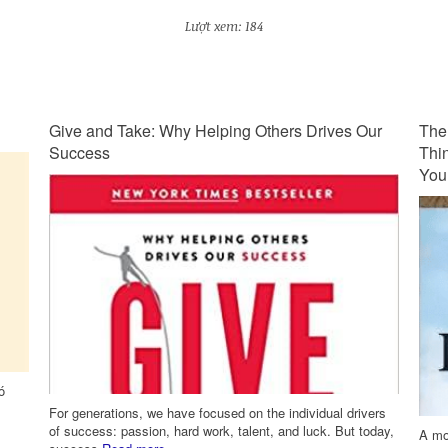
Lượt xem: 184
ur
The Gifts of Imperfection: Let Go of Who You
Siê
Think You're Supposed to Be and Embrace Who
You Are
“Mặc
nhữn
ers
oday,
A motivational and inspiring guide to wholehearted living,