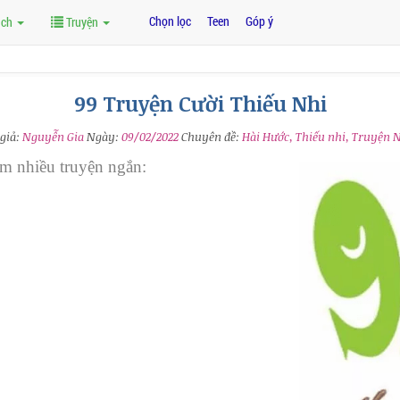
Chọn lọc
Teen
Góp ý
ách
Truyện
99 Truyện Cười Thiếu Nhi
 giả:
Nguyễn Gia
Ngày:
09/02/2022
Chuyên đề:
Hài Hước, Thiếu nhi, Truyện 
m nhiều truyện ngắn: