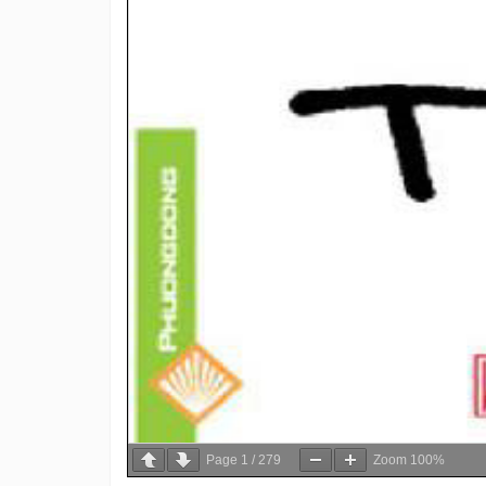
Page
1
/
279
Zoom
100%