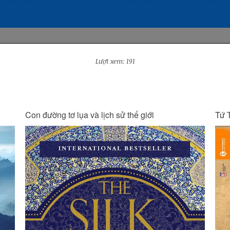
Lượt xem: 191
Tứ Thư Lãnh Đạo - Thuật Quản Trị
Kin