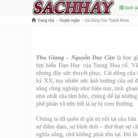
Danh s
Trang chủ
Truyện ngắn
Cái Dũng Của Thánh Nhân
Thu Giang
–
Nguyễn Duy Cần
là học g
tìm hiểu Đạo Học của Trung Hoa cổ. V
nhưng đầy sức thuyết phục. Cái dũng của t
kỷ XX, tuy nhiên sức ảnh hưởng của nó đ
sống công nghiệp như hiện nay, tính ghan
nhỏ nhất của tâm hồn, chúng để lại những
phê phán và trên hết là sợ bị xem thường.
Chúng ta đã quên đi giá trị nội tại của bả
sự điềm đạm, sự bình tĩnh – thứ thực sự cầ
nghĩa sống, chứ không phải tồn tại. Đó l