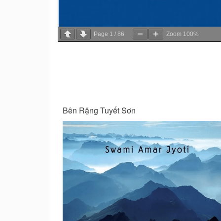
Page
1
/
86
Zoom
100%
Con đường tơ lụa và lịch sử thế giới