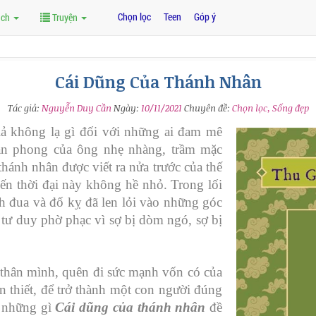
Chọn lọc
Teen
Góp ý
ách
Truyện
Cái Dũng Của Thánh Nhân
Tác giả:
Nguyễn Duy Cần
Ngày:
10/11/2021
Chuyên đề:
Chọn lọc, Sống đẹp
iả không lạ gì đối với những ai đam mê
ăn phong của ông nhẹ nhàng, trầm mặc
hánh nhân được viết ra nửa trước của thế
ến thời đại này không hề nhỏ. Trong lối
h đua và đố kỵ đã len lỏi vào những góc
 tư duy phờ phạc vì sợ bị dòm ngó, sợ bị
n thân mình, quên đi sức mạnh vốn có của
n thiết, để trở thành một con người đúng
à những gì
Cái dũng của thánh nhân
đề