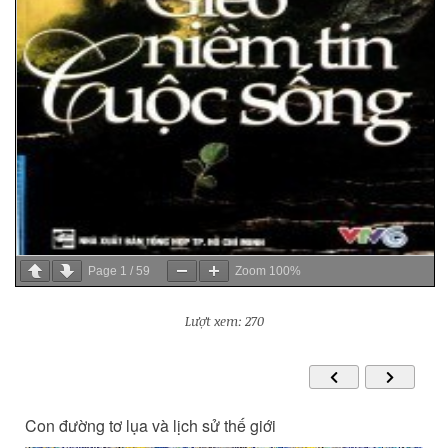
Page
1
/
59
Zoom
100%
Lượt xem: 270
Con đường tơ lụa và lịch sử thế giới