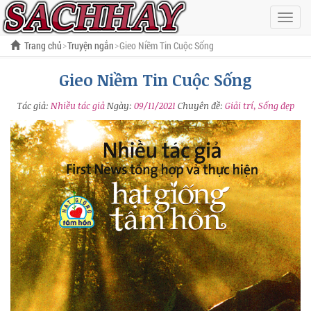
Hiện
menu
Trang chủ
Truyện ngắn
Gieo Niềm Tin Cuộc Sống
Gieo Niềm Tin Cuộc Sống
Tác giả:
Nhiều tác giả
Ngày:
09/11/2021
Chuyên đề:
Giải trí, Sống đẹp