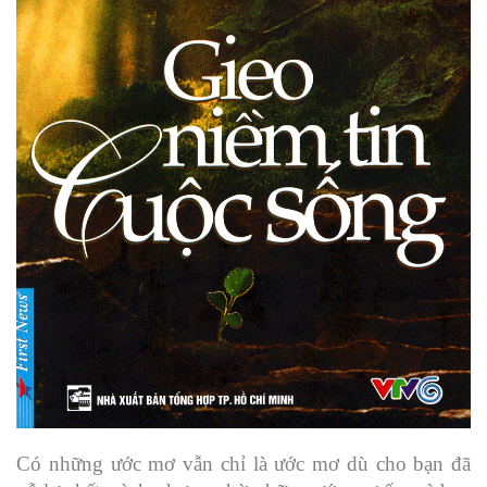
Có những ước mơ vẫn chỉ là ước mơ dù cho bạn đã