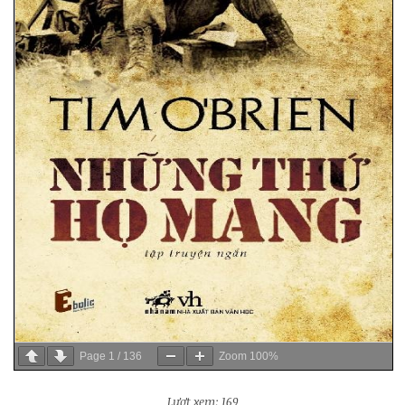
Page
1
/
136
Zoom
100%
Lượt xem: 169