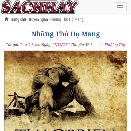
Hiện
menu
Trang chủ
Truyện ngắn
Những Thứ Họ Mang
Những Thứ Họ Mang
Tác giả:
Tim O Brien
Ngày:
27/12/2021
Chuyên đề:
Lịch sử, Phương Tây