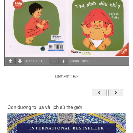
Page
1
/
13
Zoom
100%
Lượt xem: 169
Con đường tơ lụa và lịch sử thế giới