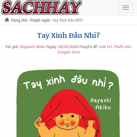
Hiện
menu
Trang chủ
Truyện ngắn
Tay Xinh Đâu Nhỉ?
Tay Xinh Đâu Nhỉ?
Tác giả:
Hayashi Akiko
Ngày:
02/01/2022
Chuyên đề:
Giải trí, Thiếu nhi,
Truyện Teen