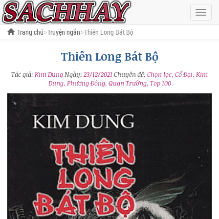
Hiện
menu
Trang chủ
Truyện ngắn
Thiên Long Bát Bộ
Thiên Long Bát Bộ
Tác giả:
Kim Dung
Ngày:
23/12/2021
Chuyên đề:
Chọn lọc, Cổ Đại, Kim
Dung, Phương Đông, Quan Trường, Top 100