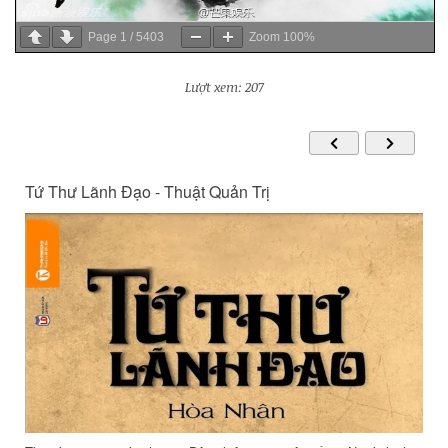
Page
1
/
5403
Zoom
100%
Lượt xem: 207
Tứ Thư Lãnh Đạo - Thuật Quản Trị