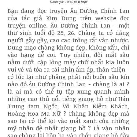
Đánh giá:
10
/
10
từ
0
lượt
Bạn đang đọc truyện Âu Dương Chính Lan
của tác giả Kim Dung trên website đọc
truyện online. Âu Dương Chính Lan - một
thư sinh tuổi độ 25, 26. Chàng ta có dáng
người gầy gầy, cao cao trông rất văn nhược.
Dung mạo chàng không đẹp, không xấu, chỉ
vào hạng dễ coi. Tuy nhiên, đôi mắt sâu
nằm dưới cặp lông mày chữ nhất kia luôn
vui vẻ và tỏa ra cái nhìn ấm áp, thân thiện -
có lúc lại như phảng phất nỗi buồn sâu kín
nào đó.Âu Dương Chính Lan - chàng là ai ?
là ai mà có thể tụ tập xung quanh mình
những cao thủ nổi tiếng giang hồ như Hán
Trung tam Ngốc, Vô Nhân Kiếm Khách,
Hoàng Hoa Ma Nữ ? Chàng không đẹp mà
sao lại có thể lọt vào mắt xanh của những
mỹ nhân đệ nhất giang hồ ? Là văn nhân
sao chàng lại bôn ba vào chốn giang hồ đầy