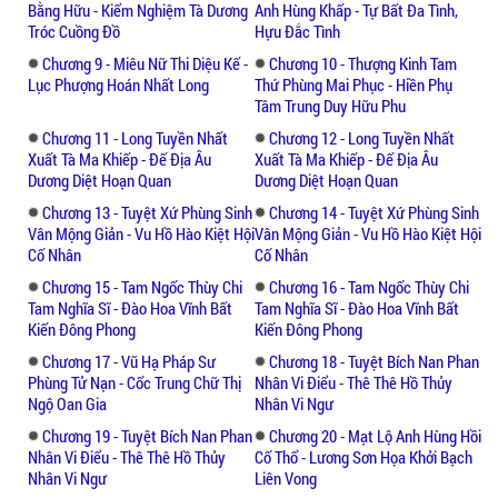
Bằng Hữu - Kiểm Nghiệm Tà Dương
Anh Hùng Khấp - Tự Bất Đa Tình,
Tróc Cuồng Đồ
Hựu Đắc Tình
Chương 9 - Miêu Nữ Thi Diệu Kế -
Chương 10 - Thượng Kinh Tam
Lục Phượng Hoán Nhất Long
Thứ Phùng Mai Phục - Hiền Phụ
Tâm Trung Duy Hữu Phu
Chương 11 - Long Tuyền Nhất
Chương 12 - Long Tuyền Nhất
Xuất Tà Ma Khiếp - Đế Địa Âu
Xuất Tà Ma Khiếp - Đế Địa Âu
Dương Diệt Hoạn Quan
Dương Diệt Hoạn Quan
Chương 13 - Tuyệt Xứ Phùng Sinh
Chương 14 - Tuyệt Xứ Phùng Sinh
Vân Mộng Giản - Vu Hồ Hào Kiệt Hội
Vân Mộng Giản - Vu Hồ Hào Kiệt Hội
Cố Nhân
Cố Nhân
Chương 15 - Tam Ngốc Thùy Chi
Chương 16 - Tam Ngốc Thùy Chi
Tam Nghĩa Sĩ - Đào Hoa Vĩnh Bất
Tam Nghĩa Sĩ - Đào Hoa Vĩnh Bất
Kiến Đông Phong
Kiến Đông Phong
Chương 17 - Vũ Hạ Pháp Sư
Chương 18 - Tuyệt Bích Nan Phan
Phùng Tử Nạn - Cốc Trung Chữ Thị
Nhân Vi Điểu - Thê Thê Hồ Thủy
Ngộ Oan Gia
Nhân Vi Ngư
Chương 19 - Tuyệt Bích Nan Phan
Chương 20 - Mạt Lộ Anh Hùng Hồi
Nhân Vi Điểu - Thê Thê Hồ Thủy
Cố Thổ - Lương Sơn Họa Khởi Bạch
Nhân Vi Ngư
Liên Vong