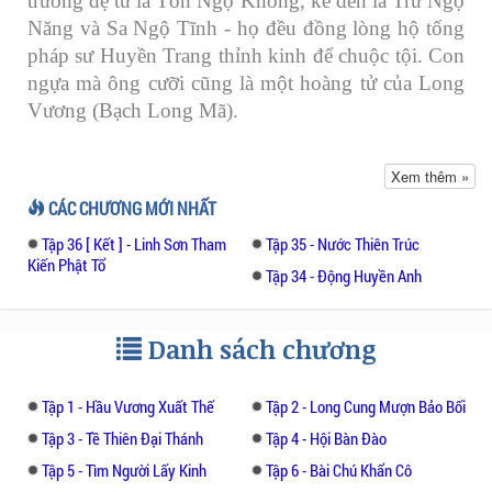
trưởng đệ tử là Tôn Ngộ Không, kế đến là Trư Ngộ
Năng và Sa Ngộ Tĩnh - họ đều đồng lòng hộ tống
pháp sư Huyền Trang thỉnh kinh để chuộc tội. Con
ngựa mà ông cưỡi cũng là một hoàng tử của Long
Vương (Bạch Long Mã).
Những chương đầu thuật lại những kì công của
Xem thêm »
Tôn Ngộ Không, từ khi ra đời từ một hòn đá ở
CÁC CHƯƠNG MỚI NHẤT
biển Hoa Đông, xưng vương ở Hoa Quả Sơn, tìm
Tập 36 [ Kết ] - Linh Sơn Tham
Tập 35 - Nước Thiên Trúc
sư học đạo, đại náo thiên cung, sau đó bị Phật Tổ
Kiến Phật Tổ
Như Lai bắt nhốt trong núi Ngũ Hành 500 năm.
Tập 34 - Động Huyền Anh
Truyện kể lại quá trình pháp sư Huyền Trang trở
thành một nhà sư ra sao và được hoàng đế nhà
Danh sách chương
Đường gửi đi thỉnh kinh sau khi hoàng đế thoát
chết.
Tập 1 - Hầu Vương Xuất Thế
Tập 2 - Long Cung Mượn Bảo Bối
Phần tiếp của câu chuyện kể về các hiểm nguy mà
Tập 3 - Tề Thiên Đại Thánh
Tập 4 - Hội Bàn Đào
năm thầy trò phải đương đầu, trong đó nhiều yêu
Tập 5 - Tìm Người Lấy Kinh
Tập 6 - Bài Chú Khẩn Cô