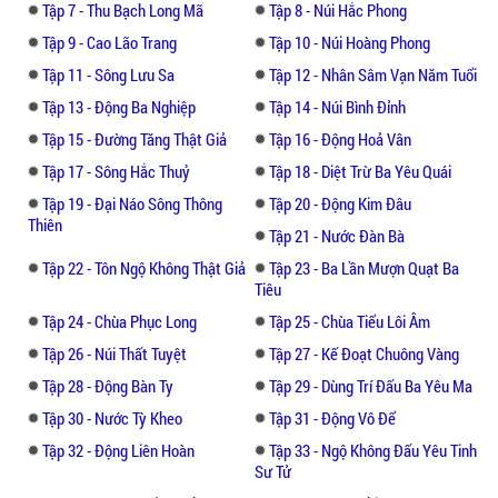
quái là đồ đệ của các vị Tiên, Phật. Một số yêu tinh
Tập 7 - Thu Bạch Long Mã
Tập 8 - Núi Hắc Phong
muốn ăn thịt Huyền Trang, một số khác muốn cám
Tập 9 - Cao Lão Trang
Tập 10 - Núi Hoàng Phong
dỗ họ bằng cách biến thành những mỹ nhân. Tôn
Tập 11 - Sông Lưu Sa
Tập 12 - Nhân Sâm Vạn Năm Tuổi
Ngộ Không phải sử dụng phép thuật và quan hệ
Tập 13 - Động Ba Nghiệp
Tập 14 - Núi Bình Đỉnh
của mình với thế giới yêu quái và Tiên, Phật để
đánh bại các kẻ thù nhiều mánh khóe, như Ngưu
Tập 15 - Đường Tăng Thật Giả
Tập 16 - Động Hoả Vân
Ma Vương hay Thiết Phiến Công chúa,...
Tập 17 - Sông Hắc Thuỷ
Tập 18 - Diệt Trừ Ba Yêu Quái
Tập 19 - Đại Náo Sông Thông
Tập 20 - Động Kim Đâu
Thiên
Tập 21 - Nước Đàn Bà
Tập 22 - Tôn Ngộ Không Thật Giả
Tập 23 - Ba Lần Mượn Quạt Ba
Tiêu
Tập 24 - Chùa Phục Long
Tập 25 - Chùa Tiểu Lôi Âm
Tập 26 - Núi Thất Tuyệt
Tập 27 - Kế Đoạt Chuông Vàng
Tập 28 - Động Bàn Ty
Tập 29 - Dùng Trí Đấu Ba Yêu Ma
Tập 30 - Nước Tỳ Kheo
Tập 31 - Động Vô Để
Tập 32 - Động Liên Hoàn
Tập 33 - Ngộ Không Đấu Yêu Tinh
Sư Tử