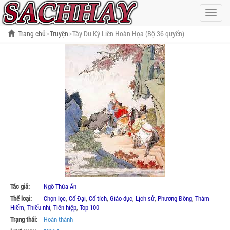
Hiện
menu
Trang chủ
Truyện
Tây Du Ký Liên Hoàn Họa (Bộ 36 quyển)
Tác giả:
Ngô Thừa Ân
Thể loại:
Chọn lọc
,
Cổ Đại
,
Cổ tích
,
Giáo dục
,
Lịch sử
,
Phương Đông
,
Thám
Hiểm
,
Thiếu nhi
,
Tiên hiệp
,
Top 100
Trạng thái:
Hoàn thành