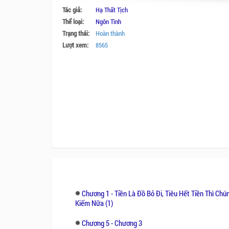
Tác giả:
Hạ Thất Tịch
Thể loại:
Ngôn Tình
Trạng thái:
Hoàn thành
Lượt xem:
8565
Chương 1 - Tiền Là Đồ Bỏ Đi, Tiêu Hết Tiền Thì Chú
Kiếm Nữa (1)
Chương 5 - Chương 3