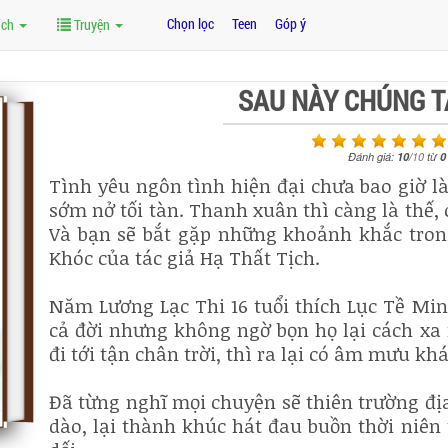
Chọn lọc
Teen
Góp ý
ách
Truyện
SAU NÀY CHÚNG T
Đánh giá:
10
/
10
từ
0
Tình yêu ngôn tình hiện đại chưa bao giờ là
sớm nở tối tàn. Thanh xuân thì càng là thế, 
Và bạn sẽ bắt gặp những khoảnh khắc tro
Khóc của tác giả Hạ Thất Tịch.
Năm Lương Lạc Thi 16 tuổi thích Lục Tề Min
cả đời nhưng không ngờ bọn họ lại cách xa 
đi tới tận chân trời, thì ra lại có âm mưu khá
Đã từng nghĩ mọi chuyện sẽ thiên trường đị
dào, lại thành khúc hát đau buồn thời niên