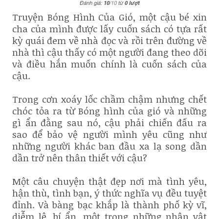
Đánh giá:
10
/
10
từ
0
lượt
Truyện Bóng Hình Của Gió, một cậu bé xin
cha của mình được lấy cuốn sách có tựa rất
kỳ quái đem về nhà đọc và rồi trên đường về
nhà thì cậu thấy có một người đang theo dõi
và điều hắn muốn chính là cuốn sách của
cậu.
Trong cơn xoáy lốc chầm chậm nhưng chết
chóc tỏa ra từ Bóng hình của gió và những
gì ẩn đằng sau nó, cậu phải chiến đấu ra
sao để bảo vệ người mình yêu cũng như
những người khác ban đầu xa lạ song dần
dần trở nên thân thiết với cậu?
Một câu chuyện thật đẹp nơi mà tình yêu,
hận thù, tình bạn, ý thức nghĩa vụ đều tuyệt
đỉnh. Và bàng bạc khắp là thành phố kỳ vĩ,
diễm lệ, bí ẩn, một trong những nhân vật