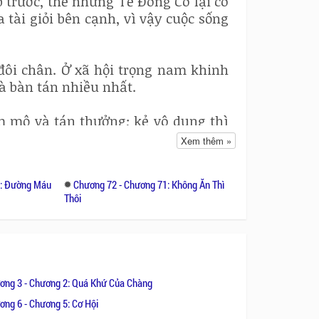
 trước, thế nhưng Tề Đông Cô lại có
ài giỏi bên cạnh, vì vậy cuộc sống
 đôi chân. Ở xã hội trọng nam khinh
và bàn tán nhiều nhất.
m mộ và tán thưởng; kẻ vô dụng thì
oi là thứ xui xẻo, mang điềm dữ, nếu
Xem thêm »
àng luôn xa lánh hắn.
2: Đường Máu
Chương 72 - Chương 71: Không Ăn Thì
n đến lấy cái bàn, khi ấy bản thân
Thôi
c đem thứ vật to lớn kia về thì liền
 nên việc quan niệm vô căn cứ kia
phương mà thôi.
ơng 3 - Chương 2: Quá Khứ Của Chàng
ơng 6 - Chương 5: Cơ Hội
 người đàn ông ở thời phong kiến,