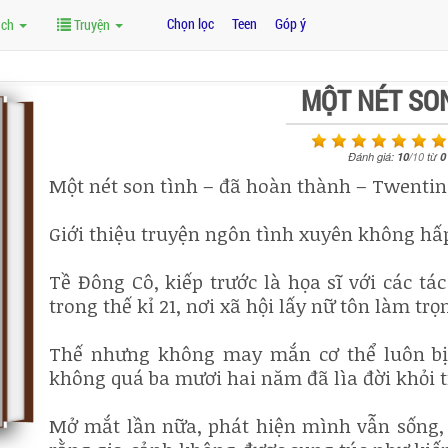
Chọn lọc
Teen
Góp ý
ách
Truyện
MỘT NÉT SO
Đánh giá:
10
/
10
từ
0
Một nét son tình – đã hoàn thành – Twentin
Giới thiệu truyện ngôn tình xuyên không hấ
Tề Đông Cô, kiếp trước là họa sĩ với các t
trong thế kỉ 21, nơi xã hội lấy nữ tôn làm trọ
Thế nhưng không may mắn cơ thể luôn bị 
không quá ba mươi hai năm đã lìa đời khỏi t
Mở mắt lần nữa, phát hiện mình vẫn sống, c