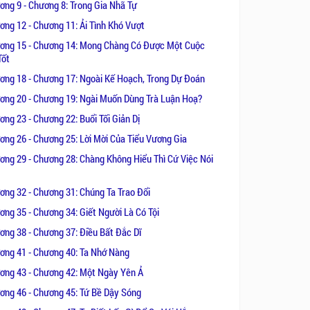
u.
ơng 9 - Chương 8: Trong Gia Nhã Tự
ơng 12 - Chương 11: Ải Tình Khó Vượt
ơng 15 - Chương 14: Mong Chàng Có Được Một Cuộc
Tốt
ơng 18 - Chương 17: Ngoài Kế Hoạch, Trong Dự Đoán
ơng 20 - Chương 19: Ngài Muốn Dùng Trà Luận Hoạ?
ng 23 - Chương 22: Buổi Tối Giản Dị
ơng 26 - Chương 25: Lời Mời Của Tiểu Vương Gia
ơng 29 - Chương 28: Chàng Không Hiểu Thì Cứ Việc Nói
ơng 32 - Chương 31: Chúng Ta Trao Đổi
ơng 35 - Chương 34: Giết Người Là Có Tội
ơng 38 - Chương 37: Điều Bất Đắc Dĩ
ơng 41 - Chương 40: Ta Nhớ Nàng
ơng 43 - Chương 42: Một Ngày Yên Ả
ơng 46 - Chương 45: Tứ Bề Dậy Sóng