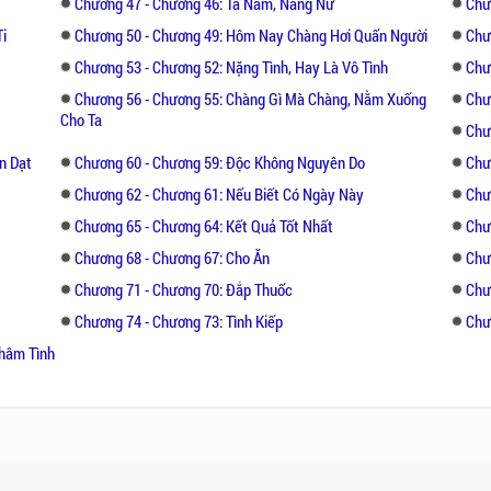
Chương 47 - Chương 46: Ta Nam, Nàng Nữ
Chư
i
Chương 50 - Chương 49: Hôm Nay Chàng Hơi Quấn Người
Chư
Chương 53 - Chương 52: Nặng Tình, Hay Là Vô Tình
Chư
Chương 56 - Chương 55: Chàng Gì Mà Chàng, Nằm Xuống
Chư
Cho Ta
Chư
n Dạt
Chương 60 - Chương 59: Độc Không Nguyên Do
Chư
Chương 62 - Chương 61: Nếu Biết Có Ngày Này
Chư
Chương 65 - Chương 64: Kết Quả Tốt Nhất
Chư
Chương 68 - Chương 67: Cho Ăn
Chư
Chương 71 - Chương 70: Đắp Thuốc
Chư
Chương 74 - Chương 73: Tình Kiếp
Chư
Thâm Tình