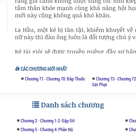
rằng gia cảnh không được sung túc như kiếp
tấm thân khỏe mạnh cùng khả năng hội họa t
mới này cũng không quá khó khăn.
La Hầu, một kẻ bị tàn tật, khiếm khuyết về
nữ này thì đàn ông luôn là đối tượng chú ý 
Kẻ tài giỏi sẽ được truyền miệng đầy sự hâ
luôn được coi là phế vật, thậm chí còn bị c
lại gần sẽ bị họa kiếp nên người dần trong l
CÁC CHƯƠNG MỚI NHẤT
Chương 71 - Chương 70: Đắp Thuốc
Chương 73 - Chương 7
Lần đầu tiên nàng gặp hắn chính là khi hắ
Sát Phạt
chứng kiến người đàn ông có thể không đủ sứ
ngỏ lời muốn giúp đỡ.
Danh sách chương
Nàng vốn không phải người ở thế giới này
hoàn toàn không tin, chỉ muốn giúp đỡ đối 
Chương 2 - Chương 1-2: Gặp Gỡ
Chư
Chương 5 - Chương 4: Phẫn Nộ
Chư
Một người phụ nữ tư tưởng hiện đại cùng