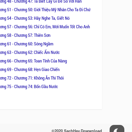
ơng 48 - Chương 47: Ta Biết Lấy Gì Để So Với Hắn
ơng 51 - Chương 50: Giới Thiệu Mỹ Nhân Cho Ta Đi Chứ
ơng 54 - Chương 53: Hãy Nghe Ta, Giết Nó
ơng 57 - Chương 56: Chỉ Có Em, Mới Muốn Tốt Cho Anh
ơng 58 - Chương 57: Thiên Sơn
ơng 61 - Chương 60: Sóng Ngầm
ơng 63 - Chương 62: Chiếc Ấm Nước
ơng 66 - Chương 65: Toan Tính Của Nàng
ơng 69 - Chương 68: Hẹn Giao Chiến
ơng 72 - Chương 71: Không Ăn Thì Thôi
ơng 75 - Chương 74: Bốn Gầu Nước
©2020 SachHay.Dowwnload