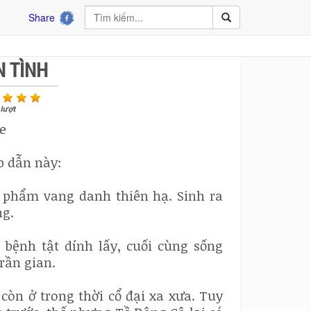
Share
N TÌNH
lượt
e
p dẫn này:
ác phẩm vang danh thiên hạ. Sinh ra
ng.
bệnh tật dính lấy, cuối cùng sống
rần gian.
òn ở trong thời cổ đại xa xưa. Tuy