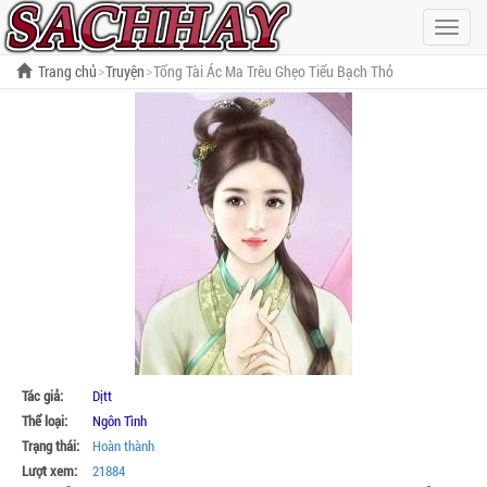
Hiện
menu
Trang chủ
Truyện
Tổng Tài Ác Ma Trêu Ghẹo Tiểu Bạch Thỏ
Tác giả:
Dịtt
Thể loại:
Ngôn Tình
Trạng thái:
Hoàn thành
Lượt xem:
21884