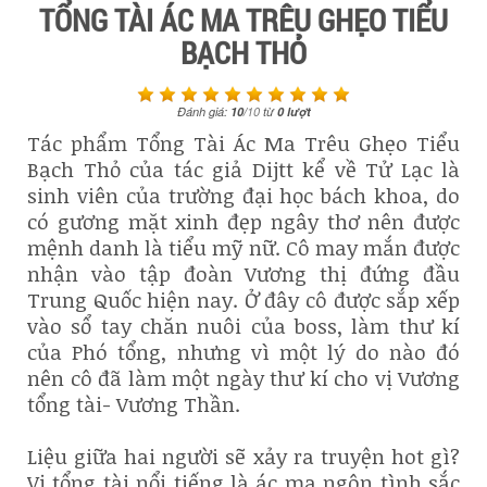
TỔNG TÀI ÁC MA TRÊU GHẸO TIỂU
BẠCH THỎ
Đánh giá:
10
/
10
từ
0
lượt
Tác phẩm Tổng Tài Ác Ma Trêu Ghẹo Tiểu
Bạch Thỏ của tác giả Dijtt kể về Tử Lạc là
sinh viên của trường đại học bách khoa, do
có gương mặt xinh đẹp ngây thơ nên được
mệnh danh là tiểu mỹ nữ. Cô may mắn được
nhận vào tập đoàn Vương thị đứng đầu
Trung Quốc hiện nay. Ở đây cô được sắp xếp
vào sổ tay chăn nuôi của boss, làm thư kí
của Phó tổng, nhưng vì một lý do nào đó
nên cô đã làm một ngày thư kí cho vị Vương
tổng tài- Vương Thần.
Liệu giữa hai người sẽ xảy ra truyện hot gì?
Vị tổng tài nổi tiếng là ác ma ngôn tình sắc