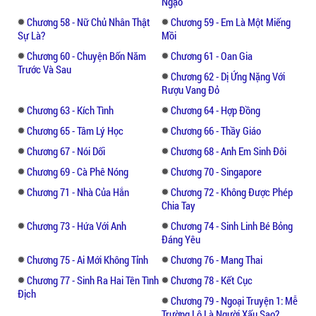
Ngạo
Chương 58 - Nữ Chủ Nhân Thật
Chương 59 - Em Là Một Miếng
Sự Là?
Mồi
Chương 60 - Chuyện Bốn Năm
Chương 61 - Oan Gia
Trước Và Sau
Chương 62 - Dị Ứng Nặng Với
Rượu Vang Đỏ
Chương 63 - Kích Tình
Chương 64 - Hợp Đồng
Chương 65 - Tâm Lý Học
Chương 66 - Thầy Giáo
Chương 67 - Nói Dối
Chương 68 - Anh Em Sinh Đôi
Chương 69 - Cà Phê Nóng
Chương 70 - Singapore
Chương 71 - Nhà Của Hắn
Chương 72 - Không Được Phép
Chia Tay
Chương 73 - Hứa Với Anh
Chương 74 - Sinh Linh Bé Bỏng
Đáng Yêu
Chương 75 - Ai Mới Không Tỉnh
Chương 76 - Mang Thai
Chương 77 - Sinh Ra Hai Tên Tình
Chương 78 - Kết Cục
Địch
Chương 79 - Ngoại Truyện 1: Mễ
Trường Lộ Là Người Xấu Sao?