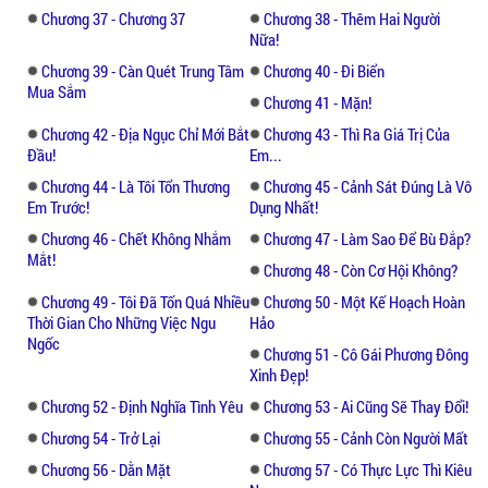
Chương 37 - Chương 37
Chương 38 - Thêm Hai Người
Nữa!
Chương 39 - Càn Quét Trung Tâm
Chương 40 - Đi Biển
Mua Sắm
Chương 41 - Mặn!
Chương 42 - Địa Ngục Chỉ Mới Bắt
Chương 43 - Thì Ra Giá Trị Của
Đầu!
Em...
Chương 44 - Là Tôi Tổn Thương
Chương 45 - Cảnh Sát Đúng Là Vô
Em Trước!
Dụng Nhất!
Chương 46 - Chết Không Nhắm
Chương 47 - Làm Sao Để Bù Đắp?
Mắt!
Chương 48 - Còn Cơ Hội Không?
Chương 49 - Tôi Đã Tốn Quá Nhiều
Chương 50 - Một Kế Hoạch Hoàn
Thời Gian Cho Những Việc Ngu
Hảo
Ngốc
Chương 51 - Cô Gái Phương Đông
Xinh Đẹp!
Chương 52 - Định Nghĩa Tình Yêu
Chương 53 - Ai Cũng Sẽ Thay Đổi!
Chương 54 - Trở Lại
Chương 55 - Cảnh Còn Người Mất
Chương 56 - Dằn Mặt
Chương 57 - Có Thực Lực Thì Kiêu