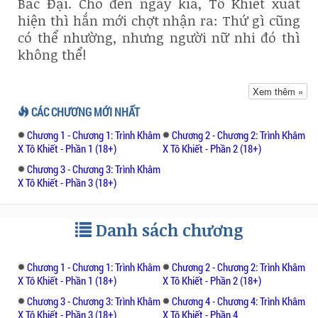
Bắc Đại. Cho đến ngày kia, Tô Khiết xuất
hiện thì hắn mới chợt nhận ra: Thứ gì cũng
có thể nhường, nhưng người nữ nhi đó thì
không thể!
Ai cũng có một "Tâm ý thành". Trên đời này,
Xem thêm »
việc khó nhất chính là hiểu rõ lòng mình
CÁC CHƯƠNG MỚI NHẤT
muốn gì. Hiểu được rồi, nhưng để bảo vệ và
Chương 1 - Chương 1: Trình Khâm
Chương 2 - Chương 2: Trình Khâm
giữ vững thì còn khó hơn rất nhiều. Đến bao
X Tô Khiết - Phần 1 (18+)
X Tô Khiết - Phần 2 (18+)
giờ, vị vương gia lãnh ngạo ấy mới hiểu
Chương 3 - Chương 3: Trình Khâm
được "Tâm ý thành" của chính mình...?
X Tô Khiết - Phần 3 (18+)
Nhưng khi đã hiểu được tâm ý đó hắn đã cố
gắng có thể bảo vệ được người con gái ấy.
Danh sách chương
Đến cuối cùng hắn cũng có thể làm được đó
là bảo vệ nàng khỏi sự truy sát của hoàng
Chương 1 - Chương 1: Trình Khâm
Chương 2 - Chương 2: Trình Khâm
huynh cho đù có phải đánh đổi bất cứ giá
X Tô Khiết - Phần 1 (18+)
X Tô Khiết - Phần 2 (18+)
nào đi chăng nữa.
Chương 3 - Chương 3: Trình Khâm
Chương 4 - Chương 4: Trình Khâm
X Tô Khiết - Phần 3 (18+)
X Tô Khiết - Phần 4