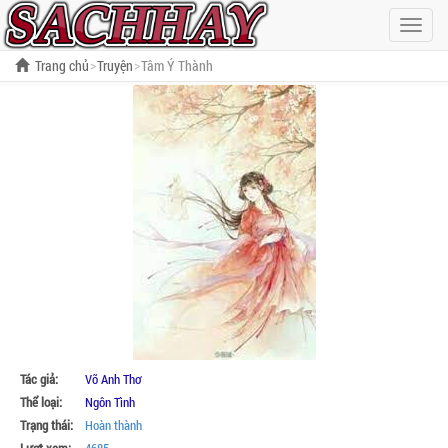
Hiện
menu
Trang chủ
Truyện
Tâm Ý Thành
Tác giả:
Võ Anh Thơ
Thể loại:
Ngôn Tình
Trạng thái:
Hoàn thành