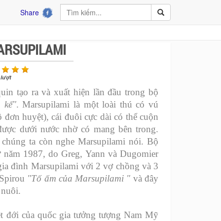
Share
ARSUPILAMI
lượt
uin tạo ra và xuất hiện lần đầu trong bộ
 kế"
. Marsupilami là một loài thú có vú
 đơn huyệt), cái đuôi cực dài có thể cuộn
 được dưới nước nhờ có mang bên trong.
g chúng ta còn nghe Marsupilami nói. Bộ
 từ năm 1987, do Greg, Yann và Dugomier
gia đình Marsupilami với 2 vợ chồng và 3
 Spirou
"Tố ấm của Marsupilami "
và đây
 nuôi.
ệt đới của quốc gia tưởng tượng Nam Mỹ