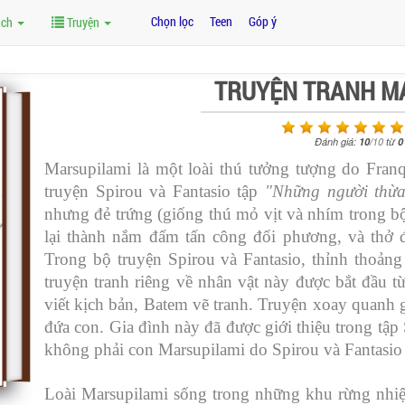
Chọn lọc
Teen
Góp ý
ách
Truyện
TRUYỆN TRANH M
Đánh giá:
10
/
10
từ
0
Marsupilami là một loài thú tưởng tượng do Franq
truyện Spirou và Fantasio tập
"Những người thừa
nhưng đẻ trứng (giống thú mỏ vịt và nhím trong bộ
lại thành nắm đấm tấn công đối phương, và thở
Trong bộ truyện Spirou và Fantasio, thỉnh thoản
truyện tranh riêng về nhân vật này được bắt đầu
viết kịch bản, Batem vẽ tranh. Truyện xoay quanh 
đứa con. Gia đình này đã được giới thiệu trong tập
không phải con Marsupilami do Spirou và Fantasio
Loài Marsupilami sống trong những khu rừng nhi