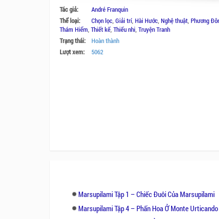
Tác giả:
André Franquin
Thể loại:
Chọn lọc
,
Giải trí
,
Hài Hước
,
Nghệ thuật
,
Phương Đô
Thám Hiểm
,
Thiết kế
,
Thiếu nhi
,
Truyện Tranh
Trạng thái:
Hoàn thành
Lượt xem:
5062
Marsupilami Tập 1 – Chiếc Đuôi Của Marsupilami
Marsupilami Tập 4 – Phấn Hoa Ở Monte Urticando