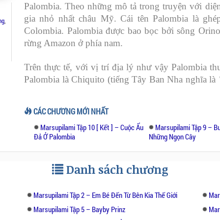
Palombia.
Theo những mô tả trong truyện với diệ
gia nhỏ nhất châu Mỹ. Cái tên Palombia là ghép
ng
,
Colombia. Palombia được bao bọc bởi sông Orinoc
rừng Amazon ở phía nam.
Trên thực tế, với vị trí địa lý như vậy Palombia 
Palombia là Chiquito (tiếng Tây Ban Nha nghĩa là
khi thay đổi chế độ. Như nhiều nước Nam Mỹ kh
của quốc gia này.
CÁC CHƯƠNG MỚI NHẤT
Marsupilami Tập 10 [ Kết ] – Cuộc Ẩu
Marsupilami Tập 9 – 
Đả Ở Palombia
Những Ngọn Cây
Danh sách chương
Marsupilami Tập 2 – Em Bé Đến Từ Bên Kia Thế Giới
Mar
Marsupilami Tập 5 – Bayby Prinz
Mar