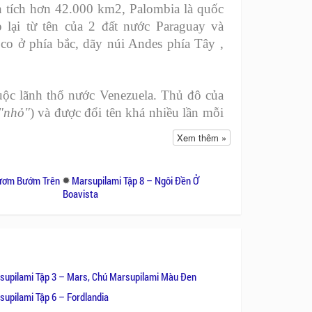
n tích hơn 42.000 km2, Palombia là quốc
 lại từ tên của 2 đất nước Paraguay và
o ở phía bắc, dãy núi Andes phía Tây ,
thuộc lãnh thổ nước Venezuela. Thủ đô của
"nhỏ"
) và được đổi tên khá nhiều lần mỗi
ác, Tây Ban Nha là ngôn ngữ chính thức
Xem thêm »
Bươm Bướm Trên
Marsupilami Tập 8 – Ngôi Đền Ở
Boavista
supilami Tập 3 – Mars, Chú Marsupilami Màu Đen
supilami Tập 6 – Fordlandia