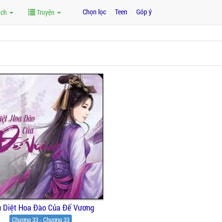
Chọn lọc
Teen
Góp ý
ách
Truyện
u Diệt Hoa Đào Của Đế Vương
Chương 33 - Chương 33