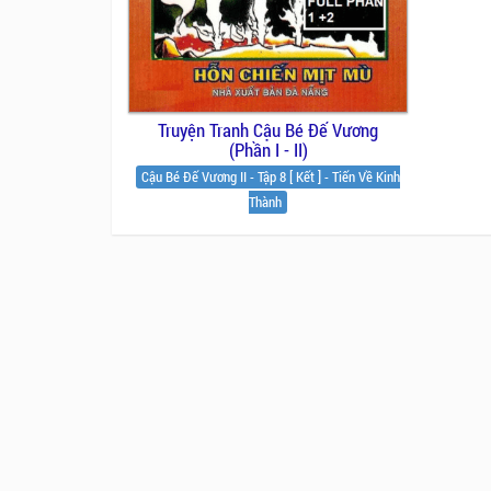
Truyện Tranh Cậu Bé Đế Vương
(Phần I - II)
Cậu Bé Đế Vương II - Tập 8 [ Kết ] - Tiến Về Kinh
Thành