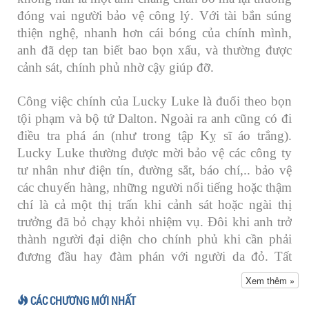
đóng vai người bảo vệ công lý. Với tài bắn súng
thiện nghệ, nhanh hơn cái bóng của chính mình,
anh đã dẹp tan biết bao bọn xấu, và thường được
cảnh sát, chính phủ nhờ cậy giúp đỡ.
Công việc chính của Lucky Luke là đuổi theo bọn
tội phạm và bộ tứ Dalton. Ngoài ra anh cũng có đi
điều tra phá án (như trong tập Kỵ sĩ áo trắng).
Lucky Luke thường được mời bảo vệ các công ty
tư nhân như điện tín, đường sắt, báo chí,.. bảo vệ
các chuyến hàng, những người nổi tiếng hoặc thậm
chí là cả một thị trấn khi cảnh sát hoặc ngài thị
trưởng đã bỏ chạy khỏi nhiệm vụ. Đôi khi anh trở
thành người đại diện cho chính phủ khi cần phải
đương đầu hay đàm phán với người da đỏ. Tất
nhiên, thỉnh thoảng anh cũng làm công việc của
Xem thêm »
một anh chàng cowboy là lùa gia súc đi khắp nơi
CÁC CHƯƠNG MỚI NHẤT
trên nước Mỹ