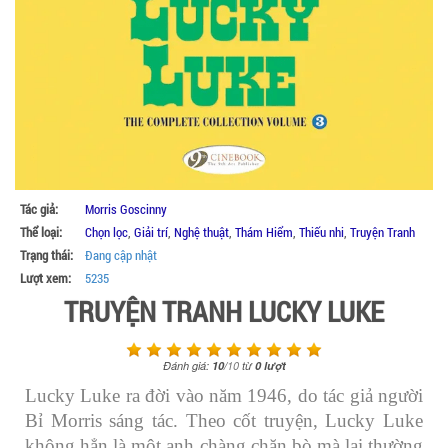
Tác giả:
Morris Goscinny
Thể loại:
Chọn lọc
,
Giải trí
,
Nghệ thuật
,
Thám Hiểm
,
Thiếu nhi
,
Truyện Tranh
Trạng thái:
Đang cập nhật
Lượt xem:
5235
TRUYỆN TRANH LUCKY LUKE
Đánh giá:
10
/
10
từ
0
lượt
Lucky Luke ra đời vào năm 1946, do tác giả người
Bỉ Morris sáng tác. Theo cốt truyện, Lucky Luke
không hẳn là một anh chàng chăn bò mà lại thường