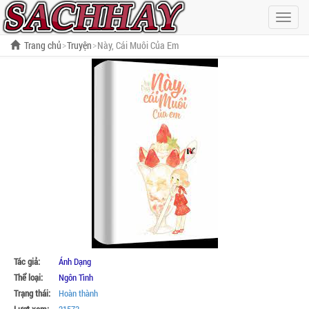
Hiện
menu
Trang chủ
Truyện
Này, Cái Muôi Của Em
Tác giả:
Ánh Dạng
Thể loại:
Ngôn Tình
Trạng thái:
Hoàn thành