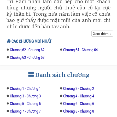
Trĩ Hàm nhận làm đầu bếp cho một khách
hàng nhưng người chủ thuê của cô lại cực
kỳ thần bí. Trong nửa năm làm việc cô chưa
bao giờ thấy được mặt mũi của anh mới chỉ
nhìn được đến bàn tay anh.
Xem thêm »
Cho đến một ngày, cuối cùng cô cũng đã có
CÁC CHƯƠNG MỚI NHẤT
thể gặp mặt chủ nhà thần bí bấy lâu. Tuy
Chương 62 - Chương 62
Chương 64 - Chương 64
lần đầu gặp không được như ý cho lắm. “Lúc
đưa cơm thì mắt cá chân bị nắm lấy người
Chương 63 - Chương 63
đàn ông kia mặc một chiếc áo len màu đen,
nằm trên sàn nhà, sắc mặt tái nhợt, hơi thở
Danh sách chương
mong manh. Khuôn mặt đầy tai họa kia
đang trừng mắt nhìn cô đầy bất lực. Là một
khuôn mặt vô cùng đẹp đẽ…Chủ thuê của
Chương 1 - Chương 1
Chương 2 - Chương 2
cô….”
Chương 3 - Chương 3
Chương 4 - Chương 4
Chương 5 - Chương 5
Chương 6 - Chương 6
Hai người tưởng chừng như hoàn toàn đối
Chương 7 - Chương 7
Chương 8 - Chương 8
lập nhau, dần dần lại hiểu nhau, sưởi ấm