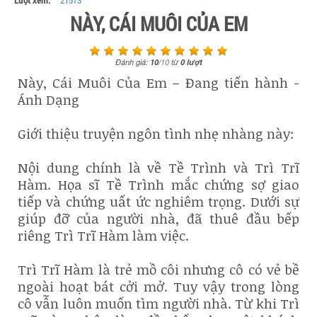
Lượt xem:
21573
NÀY, CÁI MUÔI CỦA EM
Đánh giá:
10
/
10
từ
0
lượt
Này, Cái Muôi Của Em – Đang tiến hành -
Ánh Dạng
Giới thiệu truyện ngôn tình nhẹ nhàng này:
Nội dung chính là về Tề Trình và Trì Trĩ
Hàm. Họa sĩ Tề Trình mắc chứng sợ giao
tiếp và chứng uất ức nghiêm trọng. Dưới sự
giúp đỡ của người nhà, đã thuê đầu bếp
riêng Trì Trĩ Hàm làm việc.
Trì Trĩ Hàm là trẻ mồ côi nhưng cô có vẻ bề
ngoài hoạt bát cởi mở. Tuy vậy trong lòng
cô vẫn luôn muốn tìm người nhà. Từ khi Trì