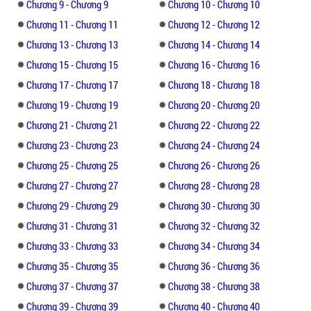
Chương 9 - Chương 9
Chương 10 - Chương 10
cho nhau. Thái độ lạc quan tích cực hướng
về phía trước của Trì Trĩ Hàm đã khiến cho
Chương 11 - Chương 11
Chương 12 - Chương 12
Tề Trình vốn mắc căn bệnh sợ giao tiếp dần
Chương 13 - Chương 13
Chương 14 - Chương 14
dần thoát khỏi cảm xúc chán đời. Trong thời
Chương 15 - Chương 15
Chương 16 - Chương 16
gian họ ở bện nhau tình yêu cũng lớn lên.
Chương 17 - Chương 17
Chương 18 - Chương 18
Chương 19 - Chương 19
Chương 20 - Chương 20
Câu chuyện có nội dung ấm áp,nhẹ nhang,
chủ yếu xoay quanh quá trình trị bệnh,
Chương 21 - Chương 21
Chương 22 - Chương 22
dùng đồ ăn ngon để chiến thắng cảm xúc
Chương 23 - Chương 23
Chương 24 - Chương 24
tiêu cực.
Chương 25 - Chương 25
Chương 26 - Chương 26
Chương 27 - Chương 27
Chương 28 - Chương 28
Chương 29 - Chương 29
Chương 30 - Chương 30
Chương 31 - Chương 31
Chương 32 - Chương 32
Chương 33 - Chương 33
Chương 34 - Chương 34
Chương 35 - Chương 35
Chương 36 - Chương 36
Chương 37 - Chương 37
Chương 38 - Chương 38
Chương 39 - Chương 39
Chương 40 - Chương 40