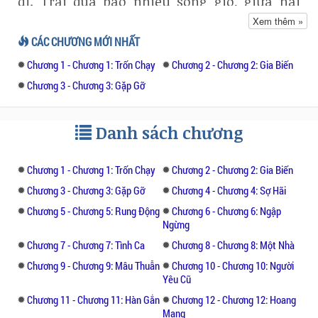
dĩ. Trải qua bao nhiêu sóng gió, giữa hai
người bỗng nảy một thứ cảm xúc gọi là “tình
Xem thêm »
yêu”.
CÁC CHƯƠNG MỚI NHẤT
Chương 1 - Chương 1: Trốn Chạy
Chương 2 - Chương 2: Gia Biến
Thế nhưng, những định kiến xã hội, những
mặc cảm đã đe dọa thứ tình cảm trong
Chương 3 - Chương 3: Gặp Gỡ
sáng, thuần khiết ấy.
Danh sách chương
Tình yêu ấy tưởng chừng đã chết yểu bởi
những giới hạn to lớn ấy. Nhưng không, nó
ngày càng mạnh mẽ, ngày càng dữ dội, buộc
Chương 1 - Chương 1: Trốn Chạy
Chương 2 - Chương 2: Gia Biến
Trần Kha và Tú Miên phải đấu tranh cho
Chương 3 - Chương 3: Gặp Gỡ
Chương 4 - Chương 4: Sợ Hãi
bản thân, cho tình yêu, cho hạnh phúc của
Chương 5 - Chương 5: Rung Động
Chương 6 - Chương 6: Ngập
mình.
Ngừng
Chương 7 - Chương 7: Tình Ca
Chương 8 - Chương 8: Một Nhà
Câu chuyện của Trần Kha và Tú Miên sẽ
Chương 9 - Chương 9: Mâu Thuẫn
Chương 10 - Chương 10: Người
chạm tới những cảm xúc sâu lắng nhất
Yêu Cũ
trong mỗi người, giúp mỗi người hiểu được
Chương 11 - Chương 11: Hàn Gắn
Chương 12 - Chương 12: Hoang
rằng khao khát về một tình yêu thuần khiết,
Mang