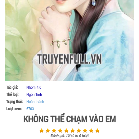
Tác giả:
Nhóm 4.0
Thể loại:
Ngôn Tình
Trạng thái:
Hoàn thành
Lượt xem:
6703
KHÔNG THỂ CHẠM VÀO EM
Đánh giá:
10
/
10
từ
0
lượt