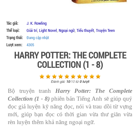
Tác giả:
J. K. Rowling
Thể loại:
Giải trí
,
Light Novel
,
Ngoại ngữ
,
Tiểu thuyết
,
Truyện Teen
Trạng thái:
Đang cập nhật
Lượt xem:
4305
HARRY POTTER: THE COMPLETE
COLLECTION (1 - 8)
Đánh giá:
10
/
10
từ
0
lượt
Bộ truyện tranh
Harry Potter: The Complete
Collection (1 - 8)
phiên bản Tiếng Anh sẽ giúp quý
đọc giả luyện kỹ năng đọc, nói và trau dồi từ vựng
mới, giúp bạn đọc có thời gian vừa thư giãn vừa
rèn luyện thêm khả năng ngoại ngữ.