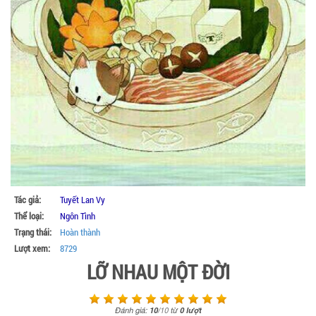
Tác giả:
Tuyết Lan Vy
Thể loại:
Ngôn Tình
Trạng thái:
Hoàn thành
Lượt xem:
8729
LỠ NHAU MỘT ĐỜI
Đánh giá:
10
/
10
từ
0
lượt