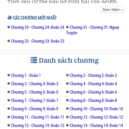
Tình yêu cứ thế nảy nở giữa hai con người.
Xem thêm »
Những tưởng đây đã là cái kết hạnh phúc
CÁC CHƯƠNG MỚI NHẤT
cho mối tình. Nào ngờ, sóng gió lại nối tiếp
Chương 24 - Chương 24: Đoản 24
Chương 31 - Chương 31: Ngoại
sóng gió ập đến.
Truyện
Chương 23 - Chương 23: Đoản 23
Tiểu tam, hiểu lầm,… đã dẫn đến những tổn
thương sâu sắc cho cả hai người để cuối
cùng dẫn đến đổ vỡ.
Danh sách chương
Hôn nhân thương mại dựa trên nền tảng lợi
Chương 1 - Đoản 1
Chương 2 - Chương 2: Đoản 2
ích của nhau nên càng lúc càng nhiều sóng
gió. Quá thất vọng và đau đớn, cô và anh
Chương 3 - Chương 3: Đoản 3
Chương 4 - Chương 4: Đoản 4
quyết định chấm dứt mọi tình cảm dù biết
Chương 5 - Chương 5: Đoản 5
Chương 6 - Chương 6: Đoản 6
mình vẫn yêu người kia.
Chương 7 - Chương 7: Đoản 7
Chương 8 - Chương 8: Đoản 8
Chương 9 - Chương 9: Đoản 9
Chương 10 - Chương 10: Đoản 10
Khương Doãn Nguyệt cũng như Triết Cẩn
Chương 11 - Chương 11: Đoản 11
Chương 12 - Chương 12: Đoản 12
Phong tưởng rằng ra đi thì sẽ nhanh chóng
quen được người kia. Nhưng nhiều năm trôi
Chương 13 - Chương 13: Đoản 13
Chương 14 - Chương 14: Đoản 14