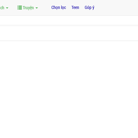
Chọn lọc
Teen
Góp ý
ách
Truyện