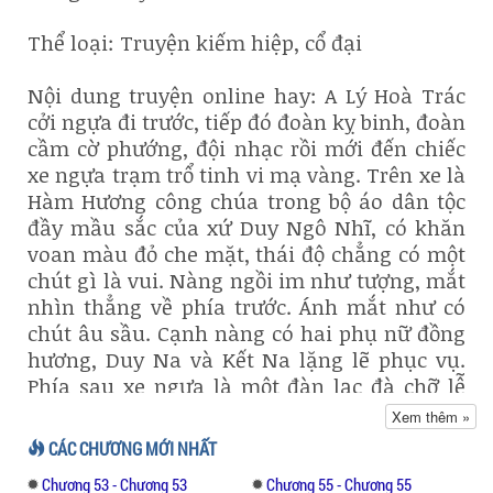
Thể loại: Truyện kiếm hiệp, cổ đại
Nội dung truyện online hay: A Lý Hoà Trác
cởi ngựa đi trước, tiếp đó đoàn kỵ binh, đoàn
cầm cờ phướng, đội nhạc rồi mới đến chiếc
xe ngựa trạm trổ tinh vi mạ vàng. Trên xe là
Hàm Hương công chúa trong bộ áo dân tộc
đầy mầu sắc của xứ Duy Ngô Nhĩ, có khăn
voan màu đỏ che mặt, thái độ chẳng có một
chút gì là vui. Nàng ngồi im như tượng, mắt
nhìn thẳng về phía trước. Ánh mắt như có
chút âu sầu. Cạnh nàng có hai phụ nữ đồng
hương, Duy Na và Kết Na lặng lẽ phục vụ.
Phía sau xe ngựa là một đàn lạc đà chỡ lễ
vật, rồi một đoàn thiếu nữa Hồi giáo xinh
Xem thêm »
đẹp đi theo. Cuối cùng là đoàn vệ binh theo
CÁC CHƯƠNG MỚI NHẤT
bảo vệ.
Chương 53 - Chương 53
Chương 55 - Chương 55