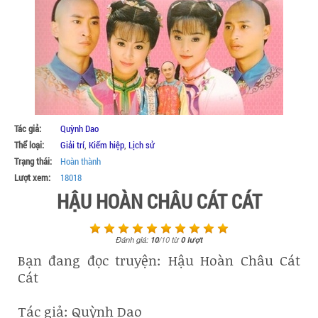
Tác giả:
Quỳnh Dao
Thể loại:
Giải trí
,
Kiếm hiệp
,
Lịch sử
Trạng thái:
Hoàn thành
Lượt xem:
18018
HẬU HOÀN CHÂU CÁT CÁT
Đánh giá:
10
/
10
từ
0
lượt
Bạn đang đọc truyện: Hậu Hoàn Châu Cát
Cát
Tác giả: Quỳnh Dao