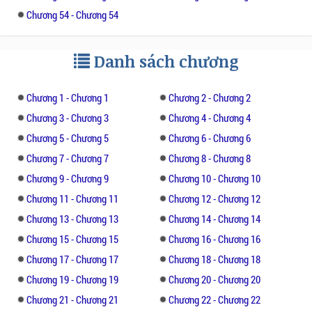
Mặc cho đoàn tiến bước một cách vui vẻ.
Chương 54 - Chương 54
Hàm Hương công chúa vẫn ngồi bất động,
nàng như chẳng hề quan tâm đến cảnh vật
Danh sách chương
chung quanh. Không khí trong xe nặng trĩu.
Duy na rót từ chiếc bình cổ cong ra một tách
nước.
Chương 1 - Chương 1
Chương 2 - Chương 2
Chương 3 - Chương 3
Chương 4 - Chương 4
Chương 5 - Chương 5
Chương 6 - Chương 6
Chương 7 - Chương 7
Chương 8 - Chương 8
Chương 9 - Chương 9
Chương 10 - Chương 10
Chương 11 - Chương 11
Chương 12 - Chương 12
Chương 13 - Chương 13
Chương 14 - Chương 14
Chương 15 - Chương 15
Chương 16 - Chương 16
Chương 17 - Chương 17
Chương 18 - Chương 18
Chương 19 - Chương 19
Chương 20 - Chương 20
Chương 21 - Chương 21
Chương 22 - Chương 22