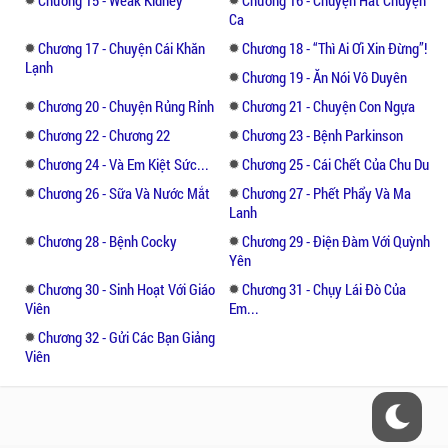
tủm tỉm với những triết lí dí dỏm mà TnBS
Ca
mang đến.
Chương 17 - Chuyện Cái Khăn
Chương 18 - “Thì Ai Ơi Xin Đừng”!
Lạnh
Liệu tình yêu này rồi sẽ tiếp diễn đến đâu
Chương 19 - Ăn Nói Vô Duyên
nữa, mọi thứ sẽ còn ra sao, mời bạn đón đọc
Chương 20 - Chuyện Rủng Rỉnh
Chương 21 - Chuyện Con Ngựa
truyện ngôn tình đặc sắc này để giải đáp
Chương 22 - Chương 22
Chương 23 - Bệnh Parkinson
những thắc mắc, những nỗi lo âu, những gì
Chương 24 - Và Em Kiệt Sức...
Chương 25 - Cái Chết Của Chu Du
mà người ta còn trăn trở. Mời bạn tìm đọc
những truyên khác cùng thể loại như: Cổ
Chương 26 - Sữa Và Nước Mắt
Chương 27 - Phết Phẩy Và Ma
Lanh
Thi Diễm Hậu, Mị Tướng Quân,...
Chương 28 - Bệnh Cocky
Chương 29 - Điện Đàm Với Quỳnh
Yên
Chương 30 - Sinh Hoạt Với Giáo
Chương 31 - Chụy Lái Đò Của
Viên
Em...
Chương 32 - Gửi Các Bạn Giảng
Viên