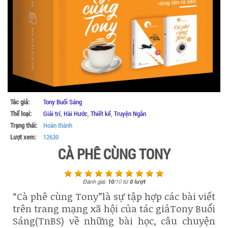
Tác giả:
Tony Buổi Sáng
Thể loại:
Giải trí
,
Hài Hước
,
Thiết kế
,
Truyện Ngắn
Trạng thái:
Hoàn thành
Lượt xem:
12630
CÀ PHÊ CÙNG TONY
Đánh giá:
10
/
10
từ
0
lượt
“Cà phê cùng Tony”là sự tập hợp các bài viết
trên trang mạng xã hội của tác giảTony Buổi
Sáng(TnBS) về những bài học, câu chuyện