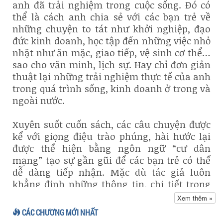
anh đã trải nghiệm trong cuộc sống. Đó có
thể là cách anh chia sẻ với các bạn trẻ về
những chuyện to tát như khởi nghiệp, đạo
đức kinh doanh, học tập đến những việc nhỏ
nhặt như ăn mặc, giao tiếp, vệ sinh cơ thể…
sao cho văn minh, lịch sự. Hay chỉ đơn giản
thuật lại những trải nghiệm thực tế của anh
trong quá trình sống, kinh doanh ở trong và
ngoài nước.
Xuyên suốt cuốn sách, các câu chuyện được
kể với giọng điệu trào phúng, hài hước lại
được thể hiện bằng ngôn ngữ “cư dân
mạng” tạo sự gần gũi để các bạn trẻ có thể
dễ dàng tiếp nhận. Mặc dù tác giả luôn
khẳng định những thông tin, chi tiết trong
câu chuyện là hư cấu và thậm xưng nhưng
Xem thêm »
điều đó không có nghĩa làm cuốn sách bớt
CÁC CHƯƠNG MỚI NHẤT
đi sự thú vị.