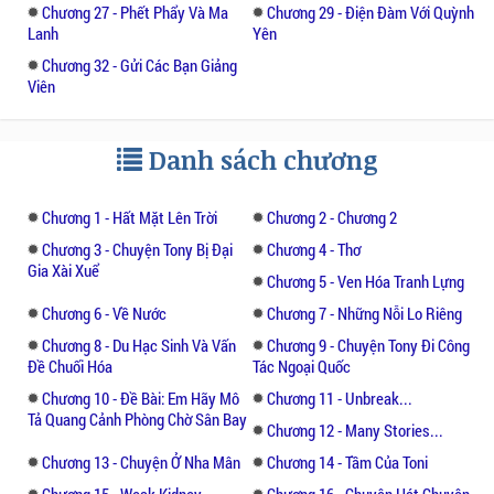
Chương 27 - Phết Phẩy Và Ma
Chương 29 - Điện Đàm Với Quỳnh
Lanh
Yên
Chia sẻ về sự ra đời của cuốn sách, tác giả
Chương 32 - Gửi Các Bạn Giảng
tâm niệm không muốn những điều anh tâm
Viên
đắc và đúc kết chỉ dừng lại ở mạng xã hội.
Anh hi vọng những câu chuyện của mình
thông qua”Cà phê cùng Tony”có thể thổi
Danh sách chương
nguồn cảm hứng tới những độc giả không
có điều kiện sử dụng internet, đồng thời
Chương 1 - Hất Mặt Lên Trời
Chương 2 - Chương 2
khuyến khích văn hóa đọc ở các bạn trẻ
Chương 3 - Chuyện Tony Bị Đại
Chương 4 - Thơ
trong thời đại mà văn hóa nghe nhìn đang
Gia Xài Xuể
dần chiếm ưu thế.
Chương 5 - Ven Hóa Tranh Lựng
Chương 6 - Về Nước
Chương 7 - Những Nỗi Lo Riêng
Đơn giản và không cầu kì, đọc”Cà phê cùng
Chương 8 - Du Hạc Sinh Và Vấn
Chương 9 - Chuyện Tony Đi Công
Tony”,độc giả sẽ cảm thấy như đang khám
Đề Chuối Hóa
Tác Ngoại Quốc
phá câu chuyện của chính mình qua cách kể
Chương 10 - Đề Bài: Em Hãy Mô
Chương 11 - Unbreak...
của một người khác. Đọc”Cà phê cùng
Tả Quang Cảnh Phòng Chờ Sân Bay
Chương 12 - Many Stories...
Tony”,độc giả không thể cười lớn như khi
Chương 13 - Chuyện Ở Nha Mân
Chương 14 - Tầm Của Toni
đọc những mẩu chuyện cười, họ chỉ có thể
Chương 15 - Weak Kidney
Chương 16 - Chuyện Hát Chuyện