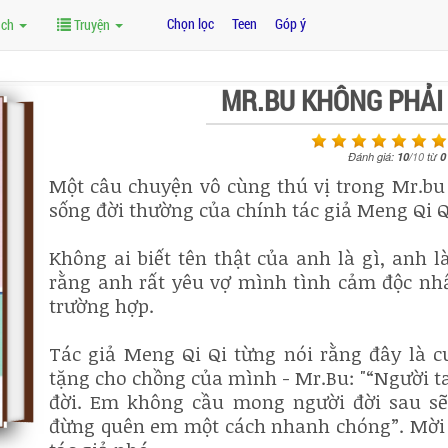
Chọn lọc
Teen
Góp ý
ách
Truyện
MR.BU KHÔNG PHẢI 
Đánh giá:
10
/
10
từ
0
Một câu chuyện vô cùng thú vị trong Mr.bu 
sống đời thường của chính tác giả Meng Qi 
Không ai biết tên thật của anh là gì, anh l
rằng anh rất yêu vợ mình tình cảm độc nhấ
trường hợp.
Tác giả Meng Qi Qi từng nói rằng đây là c
tặng cho chồng của mình - Mr.Bu: "“Người ta
đời. Em không cầu mong người đời sau s
đừng quên em một cách nhanh chóng”. Mời b