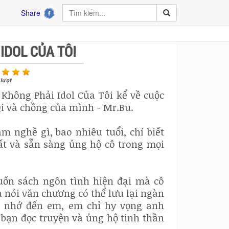
Share
IDOL CỦA TÔI
lượt
Không Phải Idol Của Tôi kể về cuộc
Qi và chồng của mình - Mr.Bu.
àm nghề gì, bao nhiêu tuổi, chí biết
t và sẵn sàng ủng hộ cô trong mọi
uốn sách ngôn tình hiện đại mà cô
 nói văn chương có thể lưu lại ngàn
ẽ nhớ đến em, em chỉ hy vọng anh
ạn đọc truyện và ủng hộ tinh thần