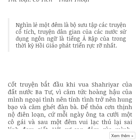
Nghìn lẻ một đêm là bộ sưu tập các truyện
cổ tích, truyện dân gian của các nước sử
dụng ngôn ngữ là tiếng Ả Rập của trong
thời kỳ Hồi Giáo phát triển rực rỡ nhất.
Cốt truyện bắt đầu khi vua Shahriyar của
đất nước Ba Tư, vì căm tức hoàng hậu của
mình ngoại tình nên tính tình trở nên hung
bạo và căm ghét đàn bà. Để thỏa cơn thịnh
nộ điên loạn, cứ mỗi ngày ông ta cưới một
cô gái và sau một đêm vui lạc thú lại sai
lính đem giết. Với sự can đảm của mình,
Xem thêm »
nàng Sheherazade đã xin cha cho mình