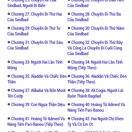
Sindbad, Người Đi Biển
Của Sindbad
Chương 27: Chuyến Đi Thứ Hai
Chương 28: Chuyến Đi Thứ Ba
Của Sindbad
Của Sindbad
Chương 29: Chuyến Đi Thứ Tư
Chương 30: Chuyến Đi Thứ Năm
Của Sindbad
Của Sindbad
Chương 31: Chuyến Đi Thứ Sáu
Chương 32: Chuyến Đi Thứ Bảy
Của Sindbad
Và Cũng Là Chuyến Đi Cuối Cùng
Của Sindbad
Chương 33: Người Hai Lần Tỉnh
Chương 34: Người Hai Lần Tỉnh
Mộng
Mộng (tiếp Theo)
Chương 35: Aladdin Và Chiếc Đèn
Chương 36: Aladdin Và Chiếc Đèn
Thần
Thần (tiếp Theo)
Chương 37: Alibaba Và Bốn Mươi
Chương 38: Ali Cogia, Người Lái
Tên Cướp
Buôn Thành Bagdad
Chương 39: Con Ngựa Thần Diệu
Chương 40: Hoàng Tử Admed Và
Nàng Tiên Pari-Banou
Chương 41: Hoàng Tử Admed Và
Chương 42: Hai Người Chị Ghen
Nàng Tiên Pari-Banou (tiếp Theo)
Tỵ Và Cô Em Út