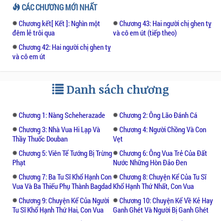
được hầu hạ đức vua, người cha vô cùng
CÁC CHƯƠNG MỚI NHẤT
đau lòng khi vì biết chỉ sau đêm ở cùng vua
Chương kết[ Kết ]: Nghìn một
Chương 43: Hai người chị ghen tỵ
nàng sẽ chết. Thế nhưng Sheherazade thông
đêm lẻ trôi qua
và cô em út (tiếp theo)
minh, tài trí lại giàu nghị lực đã tìm được
Chương 42: Hai người chị ghen tỵ
cách thoát khỏi cái chết.
và cô em út
Nàng nhờ sự giúp đỡ của em gái là
Danh sách chương
Dinarzade, em gái đánh thức nàng dậy khi
trời sắp sáng và nàng kể chuyện cho em gái
nghe. Những câu chuyện được sắp xếp khéo
Chương 1: Nàng Scheherazade
Chương 2: Ông Lão Đánh Cá
léo để đúng khi mặt trời mọc là lúc hấp dẫn
Chương 3: Nhà Vua Hi Lạp Và
Chương 4: Người Chồng Và Con
nhất, nàng kín đáo dừng lại khi chuyện
Thầy Thuốc Douban
Vẹt
chưa chấm dứt, đức vua cũng nóng lòng
Chương 5: Viên Tể Tướng Bị Trừng
Chương 6: Ông Vua Trẻ Của Đất
muốn nghe đoạn tiếp nên không thể ra lệnh
Phạt
Nước Những Hòn Đảo Đen
giết nàng. Bộ truyện cứ thế tiếp diễn mãi
Chương 7: Ba Tu Sĩ Khổ Hạnh Con
Chương 8: Chuyện Kể Của Tu Sĩ
theo những câu chuyện hấp dẫn của nàng
Vua Và Ba Thiếu Phụ Thành Bagdad
Khổ Hạnh Thứ Nhất, Con Vua
Sheherazade kể cho đức vua nghe.
Chương 9: Chuyện Kể Của Người
Chương 10: Chuyện Kể Về Kẻ Hay
Tu Sĩ Khổ Hạnh Thứ Hai, Con Vua
Ganh Ghét Và Người Bị Ganh Ghét
Tuy cuốn sách dành cho lứu tuổi học sinh