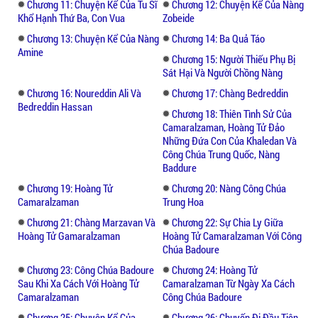
Chương 11: Chuyện Kể Của Tu Sĩ
Chương 12: Chuyện Kể Của Nàng
nhưng khi đọc hoặc nghe truyện Nghìn lẻ
Khổ Hạnh Thứ Ba, Con Vua
Zobeide
một đêm chắc chắn sẽ làm hài lòng tất cả
Chương 13: Chuyện Kể Của Nàng
Chương 14: Ba Quả Táo
người đọc từ trẻ em đến người lớn. Bạn hoàn
Amine
Chương 15: Người Thiếu Phụ Bị
toàn sẽ bị cuốn vào những câu chuyện với
Sát Hại Và Người Chồng Nàng
ngôn ngữ và hình ảnh rất phong phú, sinh
Chương 16: Noureddin Ali Và
Chương 17: Chàng Bedreddin
động vừa có yếu tố huyền bí, thần thoại, cổ
Bedreddin Hassan
Chương 18: Thiên Tình Sử Của
tích nhưng cũng rất thực tế, truyện luôn kết
Camaralzaman, Hoàng Tử Đảo
thúc rất có hậu mang ý nghĩa nhân văn sâu
Những Đứa Con Của Khaledan Và
sắc, đặc trưng của những câu truyện dân
Công Chúa Trung Quốc, Nàng
gian.
Baddure
Chương 19: Hoàng Tử
Chương 20: Nàng Công Chúa
Camaralzaman
Trung Hoa
Chương 21: Chàng Marzavan Và
Chương 22: Sự Chia Ly Giữa
Hoàng Tử Gamaralzaman
Hoàng Tử Camaralzaman Với Công
Chúa Badoure
Chương 23: Công Chúa Badoure
Chương 24: Hoàng Tử
Sau Khi Xa Cách Với Hoàng Tử
Camaralzaman Từ Ngày Xa Cách
Camaralzaman
Công Chúa Badoure
Chương 25: Chuyện Kể Của
Chương 26: Chuyến Đi Đầu Tiên