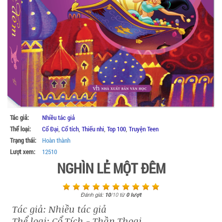
Tác giả:
Nhiều tác giả
Thể loại:
Cổ Đại
,
Cổ tích
,
Thiếu nhi
,
Top 100
,
Truyện Teen
Trạng thái:
Hoàn thành
Lượt xem:
12510
NGHÌN LẺ MỘT ĐÊM
Đánh giá:
10
/
10
từ
0
lượt
Tác giả: Nhiều tác giả
Thể loại: Cổ Tích - Thần Thoại