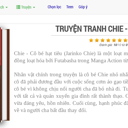
Chọn lọc
Teen
Góp ý
ách
Truyện
TRUYỆN TRANH CHIE - 
Đánh giá:
10
/
10
từ
0
Chie - Cô bé hạt tiêu (Jarinko Chie) là một loạt
đồng loạt hóa bởi Futabasha trong Manga Action t
Nhân vật chính trong truyện là cô bé Chie nhỏ nh
cô đã phải đương đầu với cuộc sống cơm áo gạo t
cô bé vì không chịu nổi người cha đã bỏ nhà đi. Tu
với tất cả và quán xuyến gia đình rất thành thạo.
vừa đáng yêu, hồn nhiên. Cuối cùng, hạnh phúc đã
về và người cha bất đầu thay đổi.