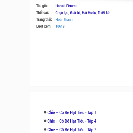
Tác giả:
Haruki Etsumi
Thể loại:
Chọn lọc
,
Giải trí
,
Hài Hước
,
Thiết kế
Trạng thái:
Hoàn thành
Lượt xem:
10619
Chie – Cô Bé Hạt Tiêu - Tập 1
Chie – Cô Bé Hạt Tiêu - Tập 4
Chie – Cô Bé Hạt Tiêu - Tập 7