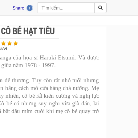
Share
CÔ BÉ HẠT TIÊU
lượt
 manga của họa sĩ Haruki Etsumi. Và được
ừ giữa năm 1978 - 1997.
ắn dễ thương. Tuy còn rất nhỏ tuổi nhưng
iền bằng cách mở cửa hàng chả nướng. Mẹ
y nhiên, cô bé rất kiên cường và nghị lực
 Cô bé có những suy nghĩ vừa già dặn, lại
 bắt đầu mỉm cười khi mẹ cô bé quay trở