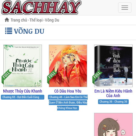
Hiện
menu
Trang chủ
Thể loại
Võng Du
VÕNG DU
Nhược Thủy Cửu Khanh
Cô Dâu Hoa Yêu
Em Là Niềm Kiêu Hãnh
Của Anh
Chương 65 - Đợi Đến Cuối Cùng . . .
Chương 46 - Làm Sao Em Có Thể
Chương 36 - Chương 36
Quen Ở Bên Anh Được, Điều Này
Không Khoa Học