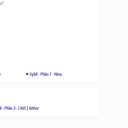
é!
e
Sybil - Phần 1 - Nina
l - Phần 3 - [ Kết ] Aithor