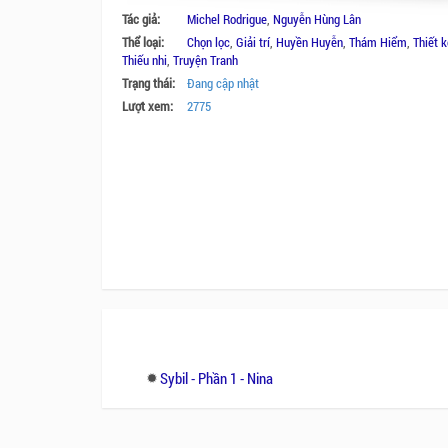
Tác giả:
Michel Rodrigue
,
Nguyễn Hùng Lân
Thể loại:
Chọn lọc
,
Giải trí
,
Huyền Huyễn
,
Thám Hiểm
,
Thiết k
Thiếu nhi
,
Truyện Tranh
Trạng thái:
Đang cập nhật
Lượt xem:
2775
Sybil - Phần 1 - Nina