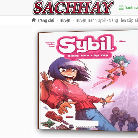
Danh s
Trang chủ
Truyện
Truyện Tranh Sybil - Nàng Tiên Cặp T