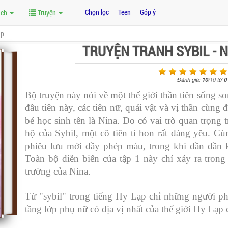
Chọn lọc
Teen
Góp ý
ách
Truyện
áp
TRUYỆN TRANH SYBIL - 
Đánh giá:
10
/
10
từ
0
Bộ truyện này nói về một thế giới thần tiên sống so
đầu tiên này, các tiên nữ, quái vật và vị thần cùng 
bé học sinh tên là Nina. Do có vai trò quan trọng 
hộ của Sybil, một cô tiên tí hon rất đáng yêu. C
phiêu lưu mới đầy phép màu, trong khi dần dần k
Toàn bộ diễn biến của tập 1 này chỉ xảy ra tron
trường của Nina.
Từ "sybil" trong tiếng Hy Lạp chỉ những người phụ
tầng lớp phụ nữ có địa vị nhất của thế giới Hy Lạp 