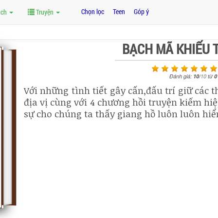
Chọn lọc
Teen
Góp ý
ách
Truyện
BẠCH MÃ KHIẾU 
Đánh giá:
10
/
10
từ
0
Với những tình tiết gây cấn,đấu trí giữ các 
địa vị cùng với 4 chương hồi truyện kiếm h
sự cho chúng ta thấy giang hồ luôn luôn hiể