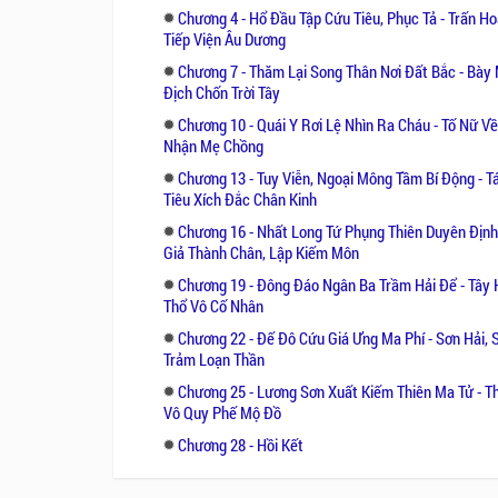
Chương 4 - Hổ Đầu Tập Cứu Tiêu, Phục Tả - Trấn Ho
Tiếp Viện Âu Dương
Chương 7 - Thăm Lại Song Thân Nơi Đất Bắc - Bày
Địch Chốn Trời Tây
Chương 10 - Quái Y Rơi Lệ Nhìn Ra Cháu - Tố Nữ Về
Nhận Mẹ Chồng
Chương 13 - Tuy Viễn, Ngoại Mông Tầm Bí Động - T
Tiêu Xích Đắc Chân Kinh
Chương 16 - Nhất Long Tứ Phụng Thiên Duyên Định
Giả Thành Chân, Lập Kiếm Môn
Chương 19 - Đông Đáo Ngân Ba Trầm Hải Để - Tây 
Thổ Vô Cố Nhân
Chương 22 - Đế Đô Cứu Giá Ưng Ma Phí - Sơn Hải,
Trảm Loạn Thần
Chương 25 - Lương Sơn Xuất Kiếm Thiên Ma Tử - T
Vô Quy Phế Mộ Đồ
Chương 28 - Hồi Kết