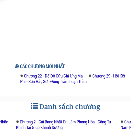
CÁC CHƯƠNG MỚI NHẤT
Chương 22 - Đế Đô Cứu Giá Ưng Ma
Chương 29 - Hồi Kết
Phí - Sơn Hải, Sơn Đông Trảm Loạn Thần
Danh sách chương
 Nhãn
Chương 2 - Cái Bang Nhất Dạ Lâm Phong Hỏa - Công Tử
Chư
Khinh Tài Giúp Khánh Dương
Nam N