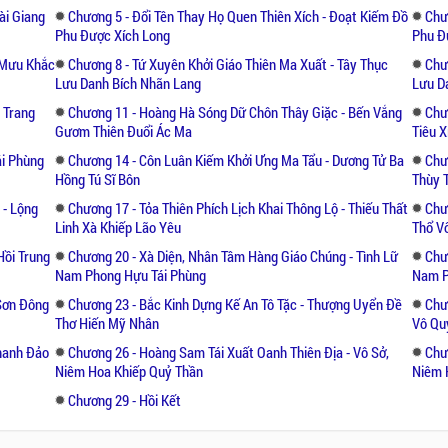
ài Giang
Chương 5 - Đổi Tên Thay Họ Quen Thiên Xích - Đoạt Kiếm Đồ
Chư
Phu Được Xích Long
Phu Đ
 Mưu Khắc
Chương 8 - Tứ Xuyên Khởi Giáo Thiên Ma Xuất - Tây Thục
Chư
Lưu Danh Bích Nhãn Lang
Lưu D
 Trang
Chương 11 - Hoàng Hà Sóng Dữ Chôn Thây Giặc - Bến Vắng
Chư
Gươm Thiên Đuổi Ác Ma
Tiêu X
ái Phùng
Chương 14 - Côn Luân Kiếm Khởi Ưng Ma Tẩu - Dương Tử Ba
Chư
Hồng Tú Sĩ Bôn
Thùy 
 - Lộng
Chương 17 - Tỏa Thiên Phích Lịch Khai Thông Lộ - Thiếu Thất
Chư
Linh Xà Khiếp Lão Yêu
Thổ V
Hồi Trung
Chương 20 - Xà Diện, Nhân Tâm Hàng Giáo Chúng - Tình Lữ
Chư
Nam Phong Hựu Tái Phùng
Nam P
 Sơn Đông
Chương 23 - Bắc Kinh Dựng Kế An Tô Tặc - Thượng Uyển Đề
Chư
Thơ Hiến Mỹ Nhân
Vô Qu
hanh Đảo
Chương 26 - Hoàng Sam Tái Xuất Oanh Thiên Địa - Vô Sở,
Chư
Niêm Hoa Khiếp Quỷ Thần
Niêm 
Chương 29 - Hồi Kết