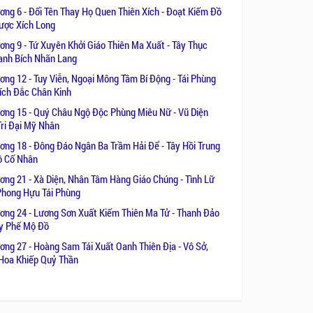
ơng 6 - Đổi Tên Thay Họ Quen Thiên Xích - Đoạt Kiếm Đồ
ược Xích Long
ơng 9 - Tứ Xuyên Khởi Giáo Thiên Ma Xuất - Tây Thục
anh Bích Nhãn Lang
ơng 12 - Tuy Viễn, Ngoại Mông Tầm Bí Động - Tái Phùng
ích Đắc Chân Kinh
ơng 15 - Quý Châu Ngộ Độc Phùng Miêu Nữ - Vũ Diện
Tri Đại Mỹ Nhân
ơng 18 - Đông Đáo Ngân Ba Trầm Hải Để - Tây Hồi Trung
ô Cố Nhân
ơng 21 - Xà Diện, Nhân Tâm Hàng Giáo Chúng - Tình Lữ
hong Hựu Tái Phùng
ơng 24 - Lương Sơn Xuất Kiếm Thiên Ma Tử - Thanh Đảo
y Phế Mộ Đồ
ơng 27 - Hoàng Sam Tái Xuất Oanh Thiên Địa - Vô Sở,
Hoa Khiếp Quỷ Thần