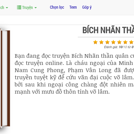
Chọn lọc
Teen
Góp ý
ách
Truyện
BÍCH NHÃN TH
Đánh giá:
10
/
10
từ
0
Bạn đang đọc truyện Bích Nhãn thần quân c
đọc truyện online. Là cháu ngoại của Mi
Nam Cung Phong, Phạm Vân Long đã được
truyền tuyệt kỹ để cứu vãn đại cuộc võ lâm
bởi sau khi ngoại công chàng đột nhiên m
mạnh với mưu đồ thôn tính võ lâm.