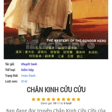
Tác giả:
Khuyết Danh
Thể loại:
Kiếm hiệp
Trạng thái:
Hoàn thành
Lượt xem:
8143
CHÂN KINH CỬU CỬU
Đánh giá:
10
/
10
từ
0
lượt
Bạn đang đọc truyện Chân Kinh Cửu Cửu của