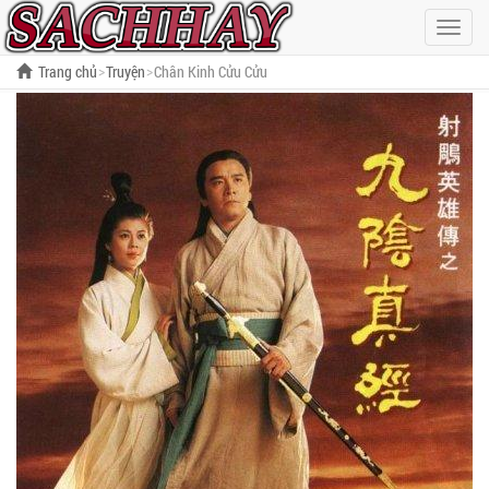
Hiện
menu
Trang chủ
Truyện
Chân Kinh Cửu Cửu