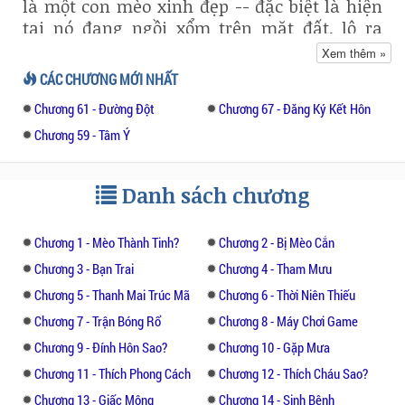
là một con mèo xinh đẹp -- đặc biệt là hiện
tại nó đang ngồi xổm trên mặt đất, lộ ra
vùng ngực cùng bụng tuyết trắng, hơi hơi
Xem thêm »
ngửa đầu, một đôi mắt sáng dường như có
CÁC CHƯƠNG MỚI NHẤT
chút khiếp người.
Chương 61 - Đường Đột
Chương 67 - Đăng Ký Kết Hôn
Nhưng tại sao trong nhà lại có mèo?
Chương 59 - Tâm Ý
"Meo." Con mèo ngồi xổm ngửa đầu cùng
Danh sách chương
anh bốn mắt nhìn nhau trong chốc lát,
dường như có chút khẩn trương và bất an,
từ tư thế ngồi xổm chậm rãi đứng lên, cái
Chương 1 - Mèo Thành Tinh?
Chương 2 - Bị Mèo Cắn
đuôi ở sau người ngoe nguẩy, nhẹ nhàng
Chương 3 - Bạn Trai
Chương 4 - Tham Mưu
kêu một tiếng, sau đó đột nhiên xoay người
Chương 5 - Thanh Mai Trúc Mã
Chương 6 - Thời Niên Thiếu
chạy.
Chương 7 - Trận Bóng Rổ
Chương 8 - Máy Chơi Game
Chương 9 - Đính Hôn Sao?
Chương 10 - Gặp Mưa
Động tác của nó thật sự có chút ngoài dự
đoán, Mục Nhạc nhất thời cũng không kịp
Chương 11 - Thích Phong Cách
Chương 12 - Thích Cháu Sao?
phản ứng lại, chỉ thấy nó từ mép cửa gian
Chương 13 - Giấc Mộng
Chương 14 - Sinh Bệnh