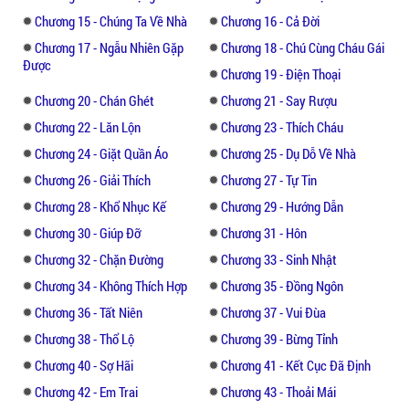
phòng thứ nhất cọ cọ một chút rồi nhảy vào,
Chương 15 - Chúng Ta Về Nhà
Chương 16 - Cả Đời
trong nháy mắt đã biến mất khỏi tầm mắt
Chương 17 - Ngẫu Nhiên Gặp
Chương 18 - Chú Cùng Cháu Gái
mình.
Được
Chương 19 - Điện Thoại
Căn phòng đầu tiên tại lầu hai, là phòng
Chương 20 - Chán Ghét
Chương 21 - Say Rượu
anh.
Chương 22 - Lăn Lộn
Chương 23 - Thích Cháu
Chương 24 - Giặt Quần Áo
Chương 25 - Dụ Dỗ Về Nhà
Đi theo con mèo đẩy cửa phòng mình ra,
Chương 26 - Giải Thích
Chương 27 - Tự Tin
trong một phút đồng hồ ngắn ngủi mà anh
Chương 28 - Khổ Nhục Kế
Chương 29 - Hướng Dẫn
đã phải lần thứ hai ngây người trong ngày
hôm nay-- đẩy cửa phòng ra, anh không
Chương 30 - Giúp Đỡ
Chương 31 - Hôn
thấy con mèo vừa rồi đâu, nhưng là lại thấy
Chương 32 - Chặn Đường
Chương 33 - Sinh Nhật
được... trên giường của anh có một người
Chương 34 - Không Thích Hợp
Chương 35 - Đồng Ngôn
đang nằm.
Chương 36 - Tất Niên
Chương 37 - Vui Đùa
Chương 38 - Thổ Lộ
Chương 39 - Bừng Tỉnh
Một cô gái.
Chương 40 - Sợ Hãi
Chương 41 - Kết Cục Đã Định
Hoặc phải nói là một cô gái nhỏ mới đúng.
Chương 42 - Em Trai
Chương 43 - Thoải Mái
Có lẽ bị tiếng đẩy cửa đánh thức, trước cái