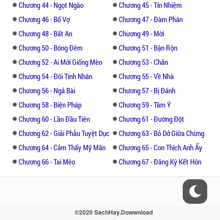
Chương 44 - Ngọt Ngào
Chương 45 - Tín Nhiệm
nhìn chăm chú của người đàn ông, cô gái
Chương 46 - Bố Vợ
Chương 47 - Đàm Phán
nhỏ đành chậm rãi mở mắt.
Chương 48 - Bất An
Chương 49 - Mời
Chương 50 - Bóng Đêm
Chương 51 - Bận Rộn
Chương 52 - Ai Mới Giống Mèo
Chương 53 - Chăn
Chương 54 - Đôi Tình Nhân
Chương 55 - Về Nhà
Chương 56 - Ngả Bài
Chương 57 - Bị Đánh
Chương 58 - Biện Pháp
Chương 59 - Tâm Ý
Chương 60 - Lần Đầu Tiên
Chương 61 - Đường Đột
Chương 62 - Giải Phẫu Tuyệt Dục
Chương 63 - Bỏ Dở Giữa Chừng
Chương 64 - Cảm Thấy Mỹ Mãn
Chương 65 - Con Thích Anh Ấy
Chương 66 - Tai Mèo
Chương 67 - Đăng Ký Kết Hôn
©2020 SachHay.Dowwnload