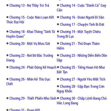
Chương 13 - Nợ Thầy Trò Trả
Chương 14 - Cuộc “Đánh Cá” Gay
Cấn
Chương 15 - Cuộc Náo Loạn Kết
Chương 16 - Đoàn Người Đi Săn
Thúc Đại Hội
Chương 17 - Chuyện Tình Bi Đát
Chương 18 - Khai Thông “Sinh Tử
Chương 19 - Một Tuyệt Chiêu
Huyền Quan”
Trong Bí Lục
Chương 20 - Một Vụ Mưu Sát
Chương 21 - Thủ Đoạn Thám
Hiểm
Chương 22 - Nơi Bờ Bắc Trường
Chương 23 - Những Diễn Biến Dồn
Giang
Dập
Chương 24 - Phát Động Kế Hoạch
Chương 25 - Tiếng Hoan Hô Như
Bất Tận
Chương 26 - Nhìn Kẻ Thù Gục
Chương 27 - Người Yêu Mất Tích
Chết
Chương 28 - Gặp Bạn Trong Cơn
Nguy Khốn
Chương 29 - Thiết Phiến Nho Sinh
Chương 30 - Chấp Lệnh Bang Chủ
Hắc Long Bang
Chương 31 - Đoạn Kết