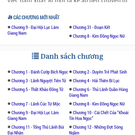
việc năm xưa? Ai mới là kẻ áo đen chuyên đi
cướp tiêu? Thiên Thủ Như Lai rốt cuộc là hai
hay một?
CÁC CHƯƠNG MỚI NHẤT
Chương 9 - Đại Hội Lục Lâm
Chương 31 - Đoạn Kết
Giang Nam
Chương 8 - Kim Đồng Ngọc Nữ
Danh sách chương
Chương 1 - Đánh Cướp Bích Ngọc
Chương 2 - Duyên Trẻ Phát Sinh
Chương 3 - Lãnh Nguyệt Tiên Tử
Chương 4 - Hải Thiên Bí Lục
Chương 5 - Thất Khảo Đồng Tử
Chương 6 - Thủ Lãnh Quần Hùng
Giang Nam
Chương 7 - Lãnh Cúc Tứ Mộc
Chương 8 - Kim Đồng Ngọc Nữ
Chương 9 - Đại Hội Lục Lâm
Chương 10 - Cái Chết Của “Khoái
Giang Nam
Tín Hoa Ngọc”
Chương 11 - Tổng Thủ Lãnh Bùi
Chương 12 - Những Đợt Sóng
Đại Nhân
Ngầm