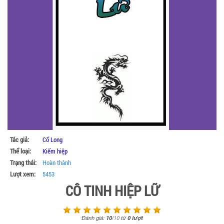
Tác giả:
Cổ Long
Thể loại:
Kiếm hiệp
Trạng thái:
Hoàn thành
Lượt xem:
5453
CÔ TINH HIỆP LỮ
Đánh giá:
10
/
10
từ
0
lượt