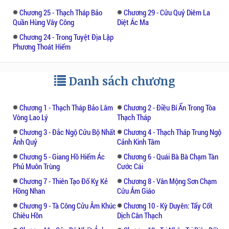
Chương 25 - Thạch Tháp Bảo
Chương 29 - Cửu Quỷ Diêm La
Quần Hùng Vây Công
Diệt Ác Ma
Chương 24 - Trong Tuyệt Địa Lập
Phương Thoát Hiểm
Danh sách chương
Chương 1 - Thạch Tháp Bảo Lâm
Chương 2 - Điều Bí Ẩn Trong Tòa
Vòng Lao Lý
Thạch Tháp
Chương 3 - Đắc Ngộ Cửu Bộ Nhất
Chương 4 - Thạch Tháp Trung Ngộ
Ảnh Quỷ
Cảnh Kinh Tâm
Chương 5 - Giang Hồ Hiểm Ác
Chương 6 - Quái Bà Bà Chạm Tàn
Phủ Muôn Trùng
Cước Cái
Chương 7 - Thiên Tạo Đố Kỵ Kẻ
Chương 8 - Vân Mộng Sơn Chạm
Hồng Nhan
Cửu Âm Giáo
Chương 9 - Tà Công Cửu Âm Khúc
Chương 10 - Kỳ Duyên: Tẩy Cốt
Chiêu Hồn
Dịch Cân Thạch