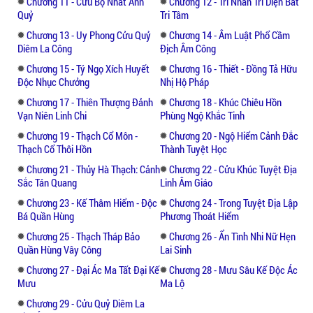
Chương 11 - Cửu Bộ Nhất Ảnh
Chương 12 - Tri Nhân Tri Diện Bất
Quỷ
Tri Tâm
Chương 13 - Uy Phong Cửu Quỷ
Chương 14 - Âm Luật Phổ Cầm
Diêm La Công
Địch Âm Công
Chương 15 - Tý Ngọ Xích Huyết
Chương 16 - Thiết - Đồng Tả Hữu
Độc Nhục Chưởng
Nhị Hộ Pháp
Chương 17 - Thiên Thượng Đảnh
Chương 18 - Khúc Chiêu Hồn
Vạn Niên Linh Chi
Phùng Ngộ Khắc Tinh
Chương 19 - Thạch Cổ Môn -
Chương 20 - Ngộ Hiểm Cảnh Đắc
Thạch Cổ Thôi Hồn
Thành Tuyệt Học
Chương 21 - Thủy Hà Thạch: Cảnh
Chương 22 - Cửu Khúc Tuyệt Địa
Sắc Tán Quang
Linh Âm Giáo
Chương 23 - Kế Thâm Hiểm - Độc
Chương 24 - Trong Tuyệt Địa Lập
Bá Quần Hùng
Phương Thoát Hiểm
Chương 25 - Thạch Tháp Bảo
Chương 26 - Ẩn Tình Nhi Nữ Hẹn
Quần Hùng Vây Công
Lai Sinh
Chương 27 - Đại Ác Ma Tất Đại Kế
Chương 28 - Mưu Sâu Kế Độc Ác
Mưu
Ma Lộ
Chương 29 - Cửu Quỷ Diêm La