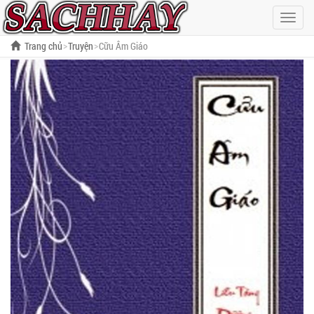
Hiện
menu
Trang chủ
Truyện
Cữu Âm Giáo