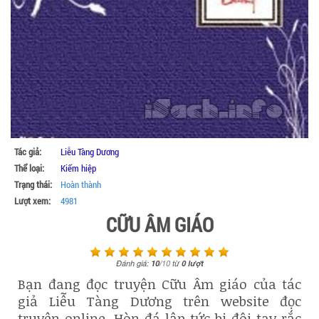
Tác giả:
Liễu Tàng Dương
Thể loại:
Kiếm hiệp
Trạng thái:
Hoàn thành
Lượt xem:
4981
CỮU ÂM GIÁO
Đánh giá:
10
/
10
từ
0
lượt
Bạn đang đọc truyện Cữu Âm giáo của tác
giả Liễu Tàng Dương trên website đọc
truyện online. Hòn đá lập tức bị đôi tay rắc