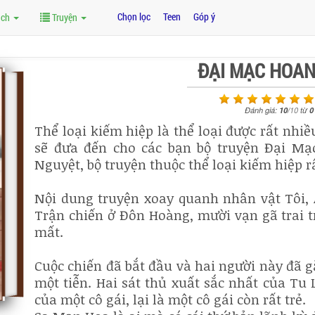
Chọn lọc
Teen
Góp ý
ách
Truyện
ĐẠI MẠC HOA
Đánh giá:
10
/
10
từ
0
Thể loại kiếm hiệp là thể loại được rất nhiề
sẽ đưa đến cho các bạn bộ truyện Đại M
Nguyệt, bộ truyện thuộc thể loại kiếm hiệp r
Nội dung truyện xoay quanh nhân vật Tôi, 
Trận chiến ở Đôn Hoàng, mười vạn gã trai t
mất.
Cuộc chiến đã bắt đầu và hai người này đã gặ
một tiễn. Hai sát thủ xuất sắc nhất của Tu
của một cô gái, lại là một cô gái còn rất trẻ.