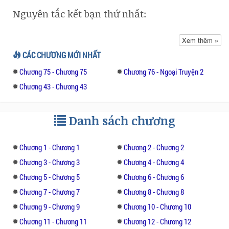
Nguyên tắc kết bạn thứ nhất:
Phải lấy phương thức liên lạc trước. Cô lấy
Xem thêm »
rồi!
CÁC CHƯƠNG MỚI NHẤT
Chương 75 - Chương 75
Chương 76 - Ngoại Truyện 2
Nguyên tắc kết bạn thứ hai:
Chương 43 - Chương 43
Tiếp đó bắt đầu hỏi han ân cần. Cô hỏi rồi!
Danh sách chương
Nguyên tắc kết bạn thứ ba:
… Hình như có chỗ nào không đúng lắm,
Chương 1 - Chương 1
Chương 2 - Chương 2
quên đi, bạn trai cũng là bạn thôi.
Chương 3 - Chương 3
Chương 4 - Chương 4
Chương 5 - Chương 5
Chương 6 - Chương 6
P/s: Nữ binh xuất ngũ mặt đơ với tâm hồn
Chương 7 - Chương 7
Chương 8 - Chương 8
thích cái đẹp x nam thần trường học mặt
Chương 9 - Chương 9
Chương 10 - Chương 10
lạnh với tâm hồn nhạy cảm.
Chương 11 - Chương 11
Chương 12 - Chương 12