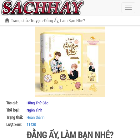
Hiện
menu
Trang chủ
Truyện
Đằng Ấy, Làm Bạn Nhé?
Tác giả:
Hồng Thứ Bắc
Thể loại:
Ngôn Tình
Trạng thái:
Hoàn thành
Lượt xem:
11430
ĐẰNG ẤY, LÀM BẠN NHÉ?