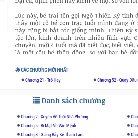
Đại ca, định phen này kiếm về một số vốn lớ
Lúc này, bé trai tên gọi Ngô Thiên Kỳ tỉnh 
thấy một cô bé con trạc tuổi mình đang ở 
này cũng bị bắt cóc giống mình. Thiên Kỳ si
tộc lớn, kinh doanh trên nhiều lĩnh vực. 
chuyện, mới 4 tuổi mà đã biết đọc, biết viết,
là một cậu bé thần đồng, so với bạn bè đồ
thành hơn rất nhiều. Ai bảo cậu sinh ra
dưỡng để trở thành người thừa kế của gia tộ
CÁC CHƯƠNG MỚI NHẤT
Chương 21 - Trò Hay
Chương 52 - Quay Đầu 
Cô bé bên cạnh tên Phạm Uyển Lâm, cũng 
nhiên, vì là con gái nên Uyển Lâm được bố 
thường, phải nói là thiên chân vô tà, cô là
Danh sách chương
chiều. Trùng hợp là gia tộc họ Phạm này cù
trên thương trường, lần này bọn cướp đúng
Chương 2 - Xuyên Về Thời Nhà Phương
Chư
của hai gia tộc lớn nhất nhì cả nước.
Chương 5 - Bí Mật Về Vận Mệnh
Chư
Chương 8 - Giăng Bẫy Kẻ Tham Lam
Chươ