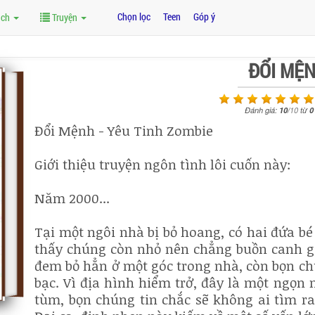
Chọn lọc
Teen
Góp ý
ách
Truyện
ĐỔI MỆ
Đánh giá:
10
/
10
từ
0
Đổi Mệnh - Yêu Tinh Zombie
Giới thiệu truyện ngôn tình lôi cuốn này:
Năm 2000...
Tại một ngôi nhà bị bỏ hoang, có hai đứa bé 
thấy chúng còn nhỏ nên chẳng buồn canh g
đem bỏ hẳn ở một góc trong nhà, còn bọn chú
bạc. Vì địa hình hiểm trở, đây là một ngọn
tùm, bọn chúng tin chắc sẽ không ai tìm ra