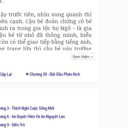
n.
dậy trước tiên, nhìn xung quanh thì
bên cạnh. Cậu bé đoán chừng cô bé
nh ra trong gia tộc họ Ngô - là gia
Cậu bé từ nhỏ đã thông minh, hiểu
 còn có thể giao tiếp bằng tiếng Anh,
ng trang lứa thì cậu bé này trưởng
 đã ngậm chìa khóa vàng, được bồi
Xem thêm »
c.
Gặp Lại
Chương 20 - Bắt Đầu Phản Kích
là một thiên kim chân chính. Tuy
mẹ nuôi dạy như những đứa trẻ bình
 quả vui vẻ của bố mẹ, rất được cưng
ng với họ Ngô luôn cạnh tranh nhau
 là lá gan đủ lớn, dám bắt cóc con
ơng 3 - Thích Nghi Cuộc Sống Mới
ơng 6 - An Duyệt Hiên Và An Nguyệt Lan
ng 9 - Diễn Trò