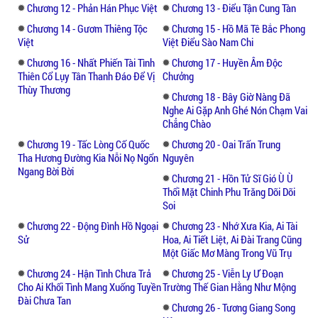
Chương 12 - Phản Hán Phục Việt
Chương 13 - Điểu Tận Cung Tàn
Chương 14 - Gươm Thiêng Tộc
Chương 15 - Hồ Mã Tê Bắc Phong
Việt
Việt Điểu Sào Nam Chi
Chương 16 - Nhất Phiến Tài Tình
Chương 17 - Huyền Âm Độc
Thiên Cổ Lụy Tân Thanh Đáo Để Vị
Chưởng
Thùy Thương
Chương 18 - Bây Giờ Nàng Đã
Nghe Ai Gặp Anh Ghé Nón Chạm Vai
Chẳng Chào
Chương 19 - Tấc Lòng Cố Quốc
Chương 20 - Oai Trấn Trung
Tha Hương Đường Kia Nỗi Nọ Ngổn
Nguyên
Ngang Bời Bời
Chương 21 - Hồn Tử Sĩ Gió Ù Ù
Thổi Mặt Chinh Phu Trăng Dõi Dõi
Soi
Chương 22 - Động Đình Hồ Ngoại
Chương 23 - Nhớ Xưa Kia, Ai Tài
Sử
Hoa, Ai Tiết Liệt, Ai Đài Trang Cũng
Một Giấc Mơ Màng Trong Vũ Trụ
Chương 24 - Hận Tình Chưa Trả
Chương 25 - Viễn Ly Ư Đoạn
Cho Ai Khối Tình Mang Xuống Tuyền
Trường Thế Gian Hằng Như Mộng
Đài Chưa Tan
Chương 26 - Tương Giang Song