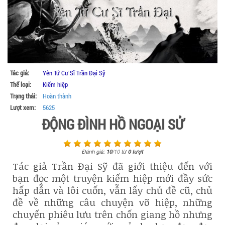
Tác giả:
Yên Tử Cư Sĩ Trần Đại Sỹ
Thể loại:
Kiếm hiệp
Trạng thái:
Hoàn thành
Lượt xem:
5625
ĐỘNG ĐÌNH HỒ NGOẠI SỬ
Đánh giá:
10
/
10
từ
0
lượt
Tác giả Trần Đại Sỹ đã giới thiệu đến với
bạn đọc một truyện kiếm hiệp mới đầy sức
hấp dẫn và lôi cuốn, vẫn lấy chủ đề cũ, chủ
đề về những câu chuyện võ hiệp, những
chuyến phiêu lưu trên chốn giang hồ nhưng