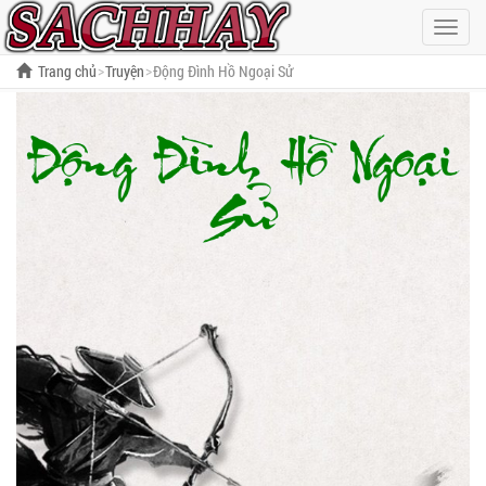
Hiện
menu
Trang chủ
Truyện
Động Đình Hồ Ngoại Sử