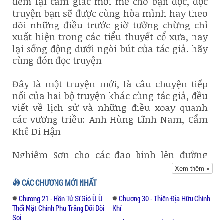
đem lại cảm giác mới mẻ cho bạn đọc, đọc
truyện bạn sẽ được cùng hòa mình hay theo
dõi những điều trước giờ tưởng chừng chỉ
xuất hiện trong các tiểu thuyết cổ xưa, nay
lại sống động dưới ngòi bút của tác giả. hãy
cùng đón đọc truyện
Đây là một truyện mới, là câu chuyện tiếp
nối của hai bộ truyện khác cùng tác giả, đều
viết về lịch sử và những điều xoay quanh
các vương triều: Anh Hùng Lĩnh Nam, Cẩm
Khê Di Hận
Nghiêm Sơn cho các đạo binh lên đường
được ba ngày thì có ngựa lưu tinh báo rằng
Xem thêm »
Triệu Anh-Vũ đã cho binh vượt Thiên-sơn.
CÁC CHƯƠNG MỚI NHẤT
Đào Kỳ và toàn quân chiếm được Độ-khẩu.
Chương 21 - Hồn Tử Sĩ Gió Ù Ù
Chương 30 - Thiên Địa Hữu Chính
Tại bản doanh còn Nam-hải nữ hiệp,
Thổi Mặt Chinh Phu Trăng Dõi Dõi
Khí
Phương-Dung, Lê Ngọc-Trinh, Lương Hồng-
Soi