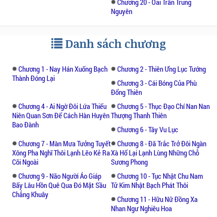
Chương 20 - Oai Trấn Trung
Châu với đạo binh Nam-hải. Vương nói với
Nguyên
Nam-hải nữ hiệp...
Liệu mọi sự việc có đơn giản, là câu chuyện
Danh sách chương
kể lại nhưng mang ý nghĩa khiến ta phải
suy ngẫm, khiến ta phải băn khoăn. Liệu
Chương 1 - Nay Hán Xuống Bạch
Chương 2 - Thiên Ưng Lục Tướng
truyện còn gì hấp dẫn, hãy đón đọc để biết
Thành Đóng Lại
Chương 3 - Cái Bóng Của Phù
được, bạn cũng có thể tìm đọc những truyện
Đổng Thiên
khác cùng thể loại như: Kiếm Đạo Độc Tôn,
Chương 4 - Ai Ngờ Đôi Lứa Thiếu
Chương 5 - Thục Đạo Chí Nan Nan
Tuyệt Thế Đường Môn,....
Niên Quan Sơn Để Cách Hàn Huyên
Thượng Thanh Thiên
Bao Đành
Chương 6 - Tây Vu Lục
Chương 7 - Màn Mưa Tưởng Tuyết
Chương 8 - Đã Trắc Trở Đôi Ngàn
Xông Pha Nghĩ Thôi Lạnh Lẽo Kẻ Ra
Xà Hổ Lại Lạnh Lùng Những Chỗ
Cõi Ngoài
Sương Phong
Chương 9 - Não Người Áo Giáp
Chương 10 - Tục Nhật Chu Nam
Bấy Lâu Hồn Quê Qua Đó Mặt Sầu
Tử Kim Nhật Bạch Phát Thôi
Chẳng Khuây
Chương 11 - Hữu Nữ Đồng Xa
Nhan Ngư Nghiêu Hoa