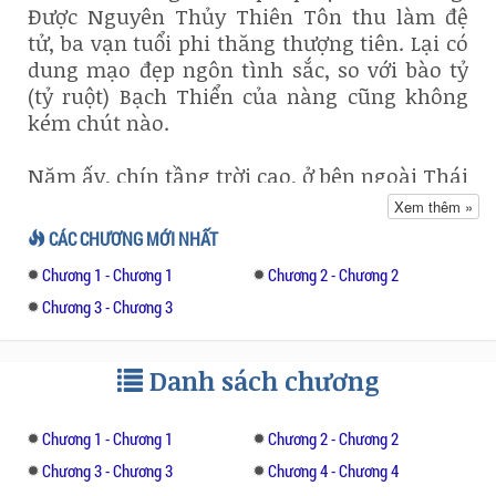
Được Nguyên Thủy Thiên Tôn thu làm đệ
tử, ba vạn tuổi phi thăng thượng tiên. Lại có
dung mạo đẹp ngôn tình sắc, so với bào tỷ
(tỷ ruột) Bạch Thiển của nàng cũng không
kém chút nào.
Năm ấy, chín tầng trời cao, ở bên ngoài Thái
Thần cung, nàng đã gặp người làm bạn cả
Xem thêm »
đời với nàng.
CÁC CHƯƠNG MỚI NHẤT
Chương 1 - Chương 1
Chương 2 - Chương 2
Tag: Nhân duyên gặp gỡ xuyên không ngọt
văn.
Chương 3 - Chương 3
Từ khóa tìm kiếm: Vai chính: Bạch Cẩn,
Danh sách chương
Đông Hoa Đế Quân ┃ vai phụ: Bạch Thiển,
Dạ Hoa
Chương 1 - Chương 1
Chương 2 - Chương 2
Mời bạn cùng đón xem truyện hay này.
Chương 3 - Chương 3
Chương 4 - Chương 4