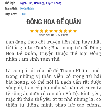
Thể loại:
Ngôn Tình
,
Tiên hiệp
,
Xuyên Không
Trạng thái:
Hoàn thành
Lượt xem:
1138
ĐÔNG HOA ĐẾ QUÂN
Đánh giá:
10
/
10
từ
0
lượt
Ban đang theo dõi truyện tiên hiệp hay nhất
từ tác giả Lạc Dương Hoa mang tựa đề Đông
Hoa Đế Quân, truyện thuộc thể loại Đồng
nhân Tam Sinh Tam Thế.
Là con gái út của hồ đế Thanh Khâu - một
trong những vị thần Viễn Cổ trong Tứ hải
bát hoang, có thể nói là Bạch Cẩn rất được
sủng ái, trên có phụ mẫu và năm vị ca ca tỷ
tỷ sủng ái, dưới có con dân Hồ Tộc kính yêu,
mặc dù thân thể yếu ớt từ nhỏ nhưng lại có
thiên tư thông minh pháp lực cao cường.