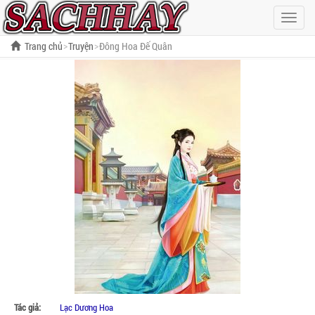
Hiện
menu
Trang chủ
Truyện
Đông Hoa Đế Quân
Tác giả:
Lạc Dương Hoa