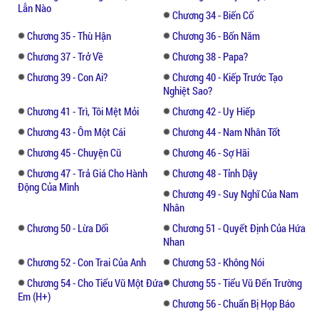
Lẫn Nào
Chương 34 - Biến Cố
Chương 35 - Thù Hận
Chương 36 - Bốn Năm
Chương 37 - Trở Về
Chương 38 - Papa?
Chương 39 - Con Ai?
Chương 40 - Kiếp Trước Tạo
Nghiệt Sao?
Chương 41 - Trì, Tôi Mệt Mỏi
Chương 42 - Uy Hiếp
Chương 43 - Ôm Một Cái
Chương 44 - Nam Nhân Tốt
Chương 45 - Chuyện Cũ
Chương 46 - Sợ Hãi
Chương 47 - Trả Giá Cho Hành
Chương 48 - Tỉnh Dậy
Động Của Mình
Chương 49 - Suy Nghĩ Của Nam
Nhân
Chương 50 - Lừa Dối
Chương 51 - Quyết Định Của Hứa
Nhan
Chương 52 - Con Trai Của Anh
Chương 53 - Không Nói
Chương 54 - Cho Tiểu Vũ Một Đứa
Chương 55 - Tiểu Vũ Đến Trường
Em (H+)
Chương 56 - Chuẩn Bị Họp Báo