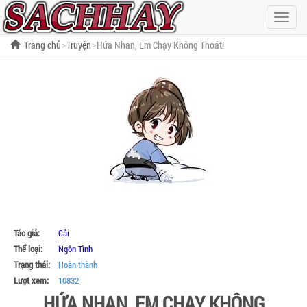
Hiện
menu
Trang chủ
Truyện
Hứa Nhan, Em Chạy Không Thoát!
Tác giả:
Cải
Thể loại:
Ngôn Tình
Trạng thái:
Hoàn thành
Lượt xem:
10832
HỨA NHAN, EM CHẠY KHÔNG