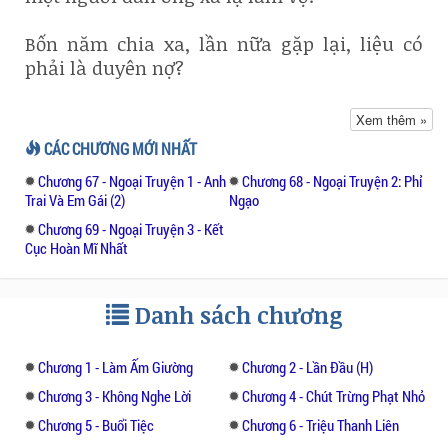
Bốn năm chia xa, lần nữa gặp lại, liệu có
phải là duyên nợ?
Anh nói: "Hứa Nhan, Em Chạy Không Thoát!"
Xem thêm »
CÁC CHƯƠNG MỚI NHẤT
_________________
Chương 67 - Ngoại Truyện 1 - Anh
Chương 68 - Ngoại Truyện 2: Phỉ
Trai Và Em Gái (2)
Ngạo
Tiểu Phỉ: "Ba, làm thế nào mẹ sinh em bé
Chương 69 - Ngoại Truyện 3 - Kết
được vậy?"
Cục Hoàn Mĩ Nhất
Phỉ đại boss: "Ba cùng mẹ ở trong phòng, ba
bắn pháo hoa, mẹ nhặt thuốc pháo, sau đó
Danh sách chương
có con."
Chương 1 - Làm Ấm Giường
Chương 2 - Lần Đầu (H)
Tiểu Phỉ: "Con muốn có em! Ba mau đi bắn
Chương 3 - Không Nghe Lời
Chương 4 - Chút Trừng Phạt Nhỏ
pháo!"
Chương 5 - Buổi Tiệc
Chương 6 - Triệu Thanh Liên