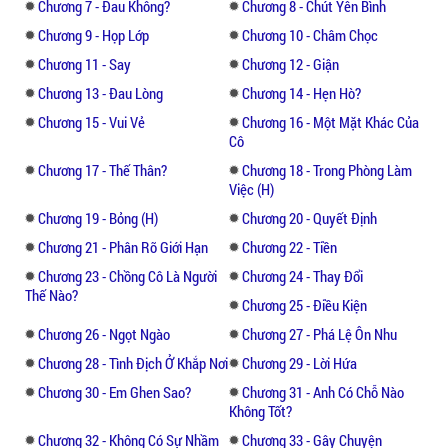
Phỉ phu nhân: "..."
Chương 7 - Đau Không?
Chương 8 - Chút Yên Bình
Chương 9 - Họp Lớp
Chương 10 - Châm Chọc
Chương 11 - Say
Chương 12 - Giận
Chương 13 - Đau Lòng
Chương 14 - Hẹn Hò?
Chương 15 - Vui Vẻ
Chương 16 - Một Mặt Khác Của
Cô
Chương 17 - Thế Thân?
Chương 18 - Trong Phòng Làm
Việc (H)
Chương 19 - Bỏng (H)
Chương 20 - Quyết Định
Chương 21 - Phân Rõ Giới Hạn
Chương 22 - Tiền
Chương 23 - Chồng Cô Là Người
Chương 24 - Thay Đổi
Thế Nào?
Chương 25 - Điều Kiện
Chương 26 - Ngọt Ngào
Chương 27 - Phá Lệ Ôn Nhu
Chương 28 - Tình Địch Ở Khắp Nơi
Chương 29 - Lời Hứa
Chương 30 - Em Ghen Sao?
Chương 31 - Anh Có Chỗ Nào
Không Tốt?
Chương 32 - Không Có Sự Nhầm
Chương 33 - Gây Chuyện