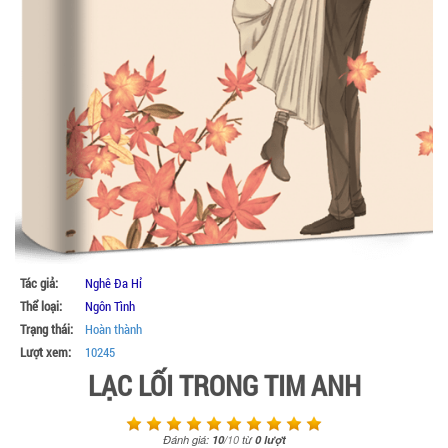
Tác giả:
Nghê Đa Hỉ
Thể loại:
Ngôn Tình
Trạng thái:
Hoàn thành
Lượt xem:
10245
LẠC LỐI TRONG TIM ANH
Đánh giá:
10
/
10
từ
0
lượt