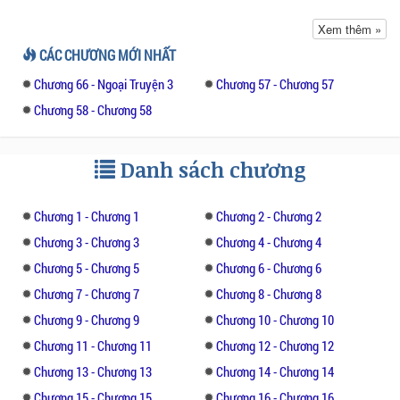
Câu nói của Giản Vi chưa kịp xong thì đột
Xem thêm »
nhiên bị một lực đẩy mạnh từ sau lưng
CÁC CHƯƠNG MỚI NHẤT
khiến cô loạng choạng. May sao cơ thể gầy
Chương 66 - Ngoại Truyện 3
Chương 57 - Chương 57
yếu của cô vẫn có thể đứng vững, chưa bị té
ngã.
Chương 58 - Chương 58
Cô mau chóng ổn định thân hình, ấn đường
Danh sách chương
khẽ nhíu lại, liền thấy mấy người đàn ông
khuôn mặt dữ tợn nhìn mình như thể muốn
ăn tươi nuốt sống. Mấy người đàn ông đó cô
Chương 1 - Chương 1
Chương 2 - Chương 2
đều biết, họ cũng là những người lái xe thuê
Chương 3 - Chương 3
Chương 4 - Chương 4
giống cô. Trong đó có 1 tên vạm vỡ mặt
Chương 5 - Chương 5
Chương 6 - Chương 6
không nén nổi tức giận chỉ vào cô mà quát
Chương 7 - Chương 7
Chương 8 - Chương 8
lớn:
Chương 9 - Chương 9
Chương 10 - Chương 10
- Tiểu nha đầu, không hiểu quy củ giang hồ
Chương 11 - Chương 11
Chương 12 - Chương 12
có phải không, cố tình muốn chiếm hết
Chương 13 - Chương 13
Chương 14 - Chương 14
người sao?
Chương 15 - Chương 15
Chương 16 - Chương 16