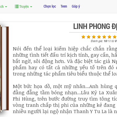
Chọn lọc
Teen
Góp ý
ách
Truyện
LINH PHONG Đ
Đánh giá:
10
/
10
từ
0
Nói đến thể loại kiếm hiệp chắc chắn rằng
những tình tiết đấu trí kịch tính, gay cấn, 
bất ngờ, sôi động hơn. Và đặc biệt tác giả 
phẩm hay có tất cả những yếu tố trên đó 
trong những tác phẩm tiêu biểu thuộc thể lo
Một bức họa dồ, một mỹ nhân...Anh hùng qu
đằng đẵng tầm bóng nhạn...Lâu Kỷ La Xuân
Phi Hùng, trên bước đường truy tìm tông t
vòng tranh chấp thị phi của những kẻ đang 
nhiều người lại ngộ nhận Thanh Y Tu La là 