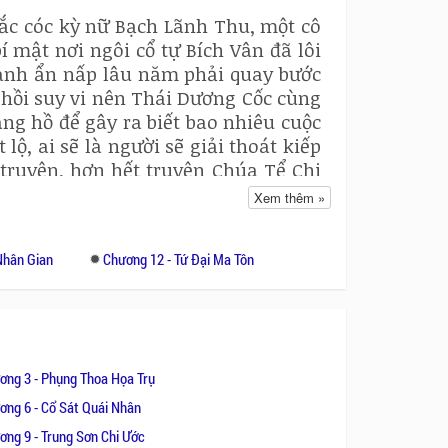
ắc cóc kỳ nữ Bạch Lãnh Thu, một cô
 mật nơi ngôi cổ tự Bích Vân đã lôi
anh ẩn nấp lâu năm phải quay bước
 hồi suy vi nên Thái Dương Cốc cùng
ng hồ để gây ra biết bao nhiêu cuộc
ộ, ai sẽ là người sẽ giải thoát kiếp
truyện, hơn hết truyện Chúa Tể Chi
i nghiệm đấy.
Xem thêm »
Nhân Gian
Chương 12 - Tứ Đại Ma Tôn
ơng 3 - Phụng Thoa Họa Trụ
ơng 6 - Cổ Sát Quái Nhân
ơng 9 - Trung Sơn Chi Ước