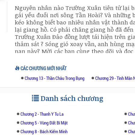
Nguyên nhân nào Trường Xuân tiên tử lại b
gái yếu đuối nơi sông Tần Hoài? Và những bí
kéo không biết bao nhiêu nhân vật thành d
lại giang hồ. Có phải chăng giang hồ đã đến
Trường Xuân Ðảo đồng lượt tái hiện trên gia
thảm sát ? Sóng gió xoay vần, anh hùng mạt l
nạn này? Mời các bạn cùng theo dõi và đọc 
Vương cũng là tựa tuyện hay mà bạn nên trả
CÁC CHƯƠNG MỚI NHẤT
Chương 13 - Thần Châu Trong Bụng
Chương 29 - Tình Mãn 
Danh sách chương
Chương 2 - Thanh Y Tu La
Chư
Chương 5 - Vùng Đất Bí Mật
Chư
Chương 8 - Bách Kiếm Minh
Chư