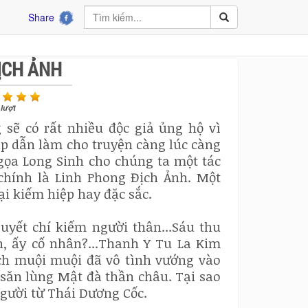
Share
ỊCH ẢNH
lượt
 sẽ có rất nhiều độc giả ủng hộ vì
hấp dẫn làm cho truyện càng lúc càng
Ngọa Long Sinh cho chúng ta một tác
chính là Linh Phong Địch Ảnh. Một
ại kiếm hiệp hay đặc sắc.
yết chí kiếm người thân...Sáu thu
, ấy cố nhân?...Thanh Y Tu La Kim
ích muội muội đã vô tình vướng vào
săn lùng Mật đà thần châu. Tại sao
người từ Thái Dương Cốc.