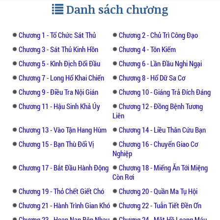
Danh sách chương
Chương 1 - Tổ Chức Sát Thủ
Chương 2 - Chủ Trì Công Đạo
Chương 3 - Sát Thủ Kinh Hồn
Chương 4 - Tôn Kiếm
Chương 5 - Kình Địch Đối Đầu
Chương 6 - Lần Đầu Nghi Ngại
Chương 7 - Long Hổ Khai Chiến
Chương 8 - Hổ Dữ Sa Cơ
Chương 9 - Điều Tra Nội Gián
Chương 10 - Giáng Trả Đích Đáng
Chương 11 - Hậu Sinh Khả Úy
Chương 12 - Đồng Bệnh Tương
Liên
Chương 13 - Vào Tận Hang Hùm
Chương 14 - Liều Thân Cứu Bạn
Chương 15 - Bạn Thù Đổi Vị
Chương 16 - Chuyển Giao Cơ
Nghiệp
Chương 17 - Bắt Đầu Hành Động
Chương 18 - Miếng Ăn Tới Miệng
Còn Rơi
Chương 19 - Thỏ Chết Giết Chó
Chương 20 - Quần Ma Tụ Hội
Chương 21 - Hành Trình Gian Khó
Chương 22 - Tuẫn Tiết Đền Ơn
Chương 23 - Hoạn Nạn Bên Nhau
Chương 24 - Mặt Hồ Loang Máu