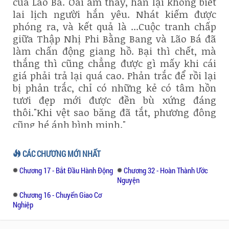
của Lão Bá. Oái ăm thay, hắn lại không biết
lai lịch người hắn yêu. Nhát kiếm được
phóng ra, và kết quả là ...Cuộc tranh chấp
giữa Thập Nhị Phi Bằng Bang và Lão Bá đã
làm chấn động giang hồ. Bại thì chết, mà
thắng thì cũng chẳng được gì mấy khi cái
giá phải trả lại quá cao. Phản trắc để rồi lại
bị phản trắc, chỉ có những kẻ có tâm hồn
tươi đẹp mới được đền bù xứng đáng
thôi."Khi vệt sao băng đã tắt, phương đông
cũng hé ánh bình minh."
CÁC CHƯƠNG MỚI NHẤT
Chương 17 - Bắt Đầu Hành Động
Chương 32 - Hoàn Thành Ước
Nguyện
Chương 16 - Chuyển Giao Cơ
Nghiệp