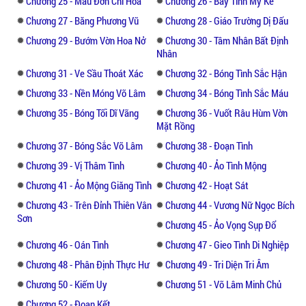
Chương 25 - Mẫu Đơn Chi Hoa
Chương 26 - Bẫy Tình Mỹ Kế
Chương 27 - Băng Phương Vũ
Chương 28 - Giáo Trường Dị Đấu
Chương 29 - Bướm Vờn Hoa Nở
Chương 30 - Tâm Nhân Bất Định
Nhân
Chương 31 - Ve Sầu Thoát Xác
Chương 32 - Bóng Tình Sắc Hận
Chương 33 - Nền Móng Võ Lâm
Chương 34 - Bóng Tình Sắc Máu
Chương 35 - Bóng Tối Dĩ Vãng
Chương 36 - Vuốt Râu Hùm Vờn
Mặt Rồng
Chương 37 - Bóng Sắc Võ Lâm
Chương 38 - Đoạn Tình
Chương 39 - Vị Thâm Tình
Chương 40 - Ảo Tình Mộng
Chương 41 - Ảo Mộng Giăng Tình
Chương 42 - Hoạt Sát
Chương 43 - Trên Đỉnh Thiên Vân
Chương 44 - Vương Nữ Ngọc Bích
Sơn
Chương 45 - Ảo Vọng Sụp Đổ
Chương 46 - Oán Tình
Chương 47 - Gieo Tình Di Nghiệp
Chương 48 - Phân Định Thực Hư
Chương 49 - Tri Diện Tri Âm
Chương 50 - Kiếm Uy
Chương 51 - Võ Lâm Minh Chủ
Chương 52 - Đoạn Kết