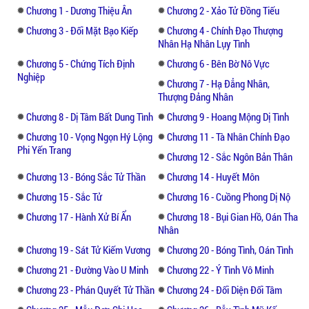
Chương 1 - Dương Thiệu Ân
Chương 2 - Xảo Tử Đồng Tiếu
Chương 3 - Đối Mặt Bạo Kiếp
Chương 4 - Chính Đạo Thượng
Nhân Hạ Nhân Lụy Tình
Chương 5 - Chứng Tích Định
Chương 6 - Bên Bờ Nô Vực
Nghiệp
Chương 7 - Hạ Đẳng Nhân,
Thượng Đảng Nhân
Chương 8 - Dị Tâm Bất Dung Tình
Chương 9 - Hoang Mộng Dị Tình
Chương 10 - Vọng Ngọn Hý Lộng
Chương 11 - Tà Nhân Chính Đạo
Phi Yến Trang
Chương 12 - Sắc Ngôn Bản Thân
Chương 13 - Bóng Sắc Tử Thần
Chương 14 - Huyết Môn
Chương 15 - Sắc Tử
Chương 16 - Cuồng Phong Dị Nộ
Chương 17 - Hành Xử Bí Ẩn
Chương 18 - Bụi Gian Hồ, Oán Tha
Nhân
Chương 19 - Sát Tử Kiếm Vương
Chương 20 - Bóng Tình, Oán Tình
Chương 21 - Đường Vào U Minh
Chương 22 - Ý Tình Vô Minh
Chương 23 - Phán Quyết Tử Thần
Chương 24 - Đối Diện Đối Tâm