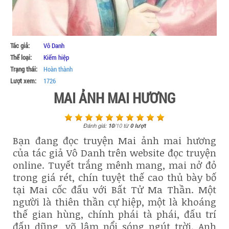
Tác giả:
Vô Danh
Thể loại:
Kiếm hiệp
Trạng thái:
Hoàn thành
Lượt xem:
1726
MAI ẢNH MAI HƯƠNG
Đánh giá:
10
/
10
từ
0
lượt
Bạn đang đọc truyện Mai ảnh mai hương
của tác giả Vô Danh trên website đọc truyện
online. Tuyết trắng mênh mang, mai nở đỏ
trong giá rét, chín tuyệt thế cao thủ bày bố
tại Mai cốc đấu với Bất Tử Ma Thần. Một
người là thiên thần cự hiệp, một là khoáng
thế gian hùng, chính phái tà phái, đấu trí
đấu dũng, võ lâm nổi sóng ngút trời. Anh