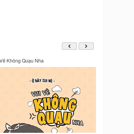
 Cuốn Sách Buồn… Cười – Vui Vẻ Không
Truyện Cổ Tíc
u Nha 2