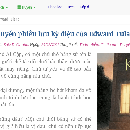
Chọn lọc
Teen
Góp ý
ách
Truyện
dward Tulane
uyến phiêu lưu kỳ diệu của Edward Tul
ả:
Kate Di Camillo
Ngày:
29/12/2021
Chuyên đề:
Thám Hiểm, Thiếu nhi, Truyệ
hố Ai Cập, có một chú thỏ bằng sứ tên là
gười chế tác đồ chơi bậc thầy, được mặc
ặt may riêng. Chú tự yêu và đề cao bản
 vô cùng nâng niu chú.
 đại dương, một thằng bé bất kham đã vô
nh trình lưu lạc, cũng là hành trình học
bắt đầu.
những đâu? Một chú thỏi bằng sứ có thể
ị gì? Nếu là vị đau, chú có nên tiếp tục