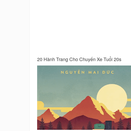
ổi 20s
Yêu Con Là Bản Năng, Dạy Con Là Nghệ Th