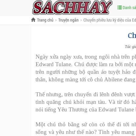
Danh s
Trang chủ
Truyện ngắn
Chuyến phiêu lưu kỳ diệu của E
Ch
Tác gi
Ngày xửa ngày xưa, trong ngôi nhà trên p
Edward Tulane. Chú được làm ra bởi một n
trên người những bộ quần áo tuyệt hảo đ
thân, không màng tới cô chủ Abilene đang
Thế nhưng, trên chuyến đi lênh đênh vượt
tình quăng chú khỏi mạn tàu. Và từ đó hà
nói tiếng Yêu Thương của Edward Tulane 
Một chú thỏ bằng sứ còn có thể đi tới 
sống và yêu như thế nào? Tình yêu mang v