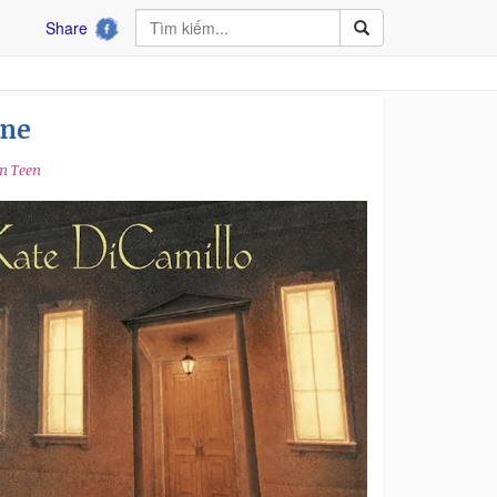
Share
ane
n Teen