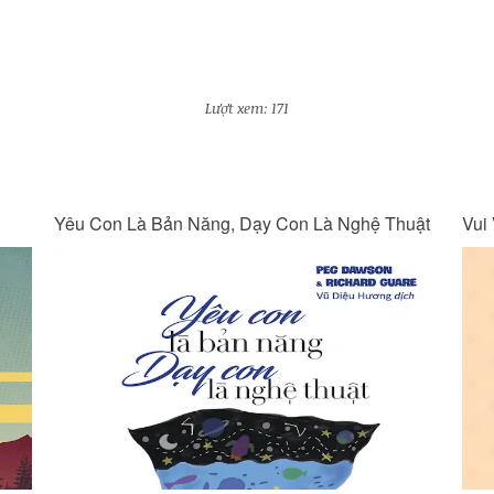
Lượt xem: 171
uật
Vui Vẻ Không Quạu Nha
Một
Quạ