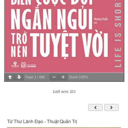
Page
1
/
486
Zoom
100%
Lượt xem: 253
Tứ Thư Lãnh Đạo - Thuật Quản Trị