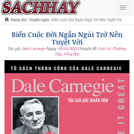
Hiện
menu
Trang chủ
Truyện ngắn
Biến Cuộc Đời Ngắn Ngủi Trở Nên Tuyệt Vời
Biến Cuộc Đời Ngắn Ngủi Trở Nên
Tuyệt Vời
Tác giả:
Dale Carnegie
Ngày:
05/01/2022
Chuyên đề:
Giải trí, Phương
Tây, Sống đẹp