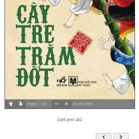
Page
1
/
33
Zoom
100%
Lượt xem: 262