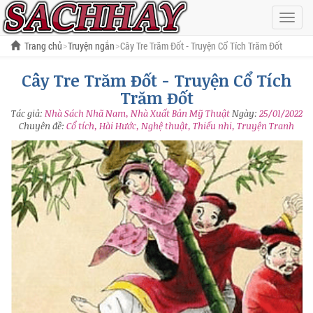
Hiện
menu
Trang chủ
Truyện ngắn
Cây Tre Trăm Đốt - Truyện Cổ Tích Trăm Đốt
Cây Tre Trăm Đốt - Truyện Cổ Tích
Trăm Đốt
Tác giả:
Nhà Sách Nhã Nam
,
Nhà Xuất Bản Mỹ Thuật
Ngày:
25/01/2022
Chuyên đề:
Cổ tích, Hài Hước, Nghệ thuật, Thiếu nhi, Truyện Tranh