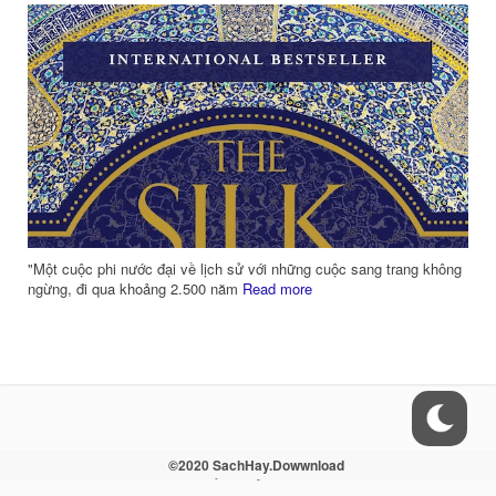
Từ ngàn xưa, người phương Đông luôn quan niệm rằng: Người lãnh
đạo nhất thiết phải hội tụ “thuật lãnh
Read more
©2020 SachHay.Dowwnload
Liên hệ - Điều khoản - Sitemap - RSS