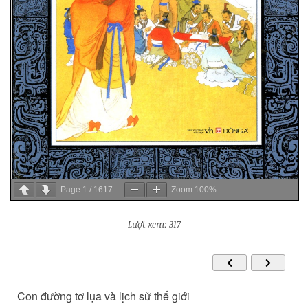
Page
1
/
1617
Zoom
100%
Lượt xem: 317
Tứ Thư Lãnh Đạo - Thuật Quản Trị