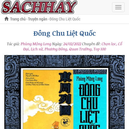
Hiện
menu
Trang chủ
Truyện ngắn
Đông Chu Liệt Quốc
Đông Chu Liệt Quốc
Tác giả:
Phùng Mộng Long
Ngày:
24/02/2022
Chuyên đề:
Chọn lọc, Cổ
Đại, Lịch sử, Phương Đông, Quan Trường, Top 100