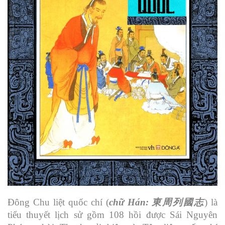
Đông Chu liệt quốc chí (
chữ Hán: 東周列國志
) là
tiểu thuyết lịch sử gồm 108 hồi được Sái Nguyên